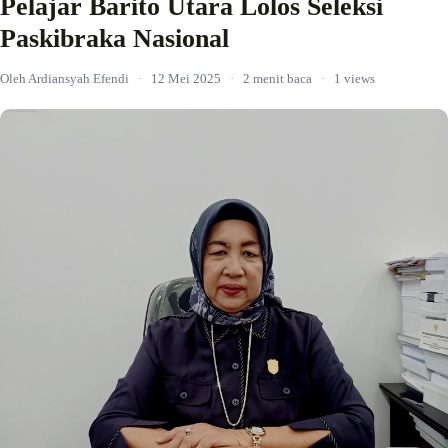
Pelajar Barito Utara Lolos Seleksi
Paskibraka Nasional
Oleh Ardiansyah Efendi
·
12 Mei 2025
·
2 menit baca
·
1 views