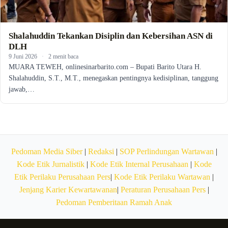
Shalahuddin Tekankan Disiplin dan Kebersihan ASN di
DLH
9 Juni 2026
·
2 menit baca
MUARA TEWEH, onlinesinarbarito.com – Bupati Barito Utara H.
Shalahuddin, S.T., M.T., menegaskan pentingnya kedisiplinan, tanggung
jawab,…
Pedoman Media Siber
|
Redaksi
|
SOP Perlindungan Wartawan
|
Kode Etik Jurnalistik
|
Kode Etik Internal Perusahaan
|
Kode
Etik Perilaku Perusahaan Pers
|
Kode Etik Perilaku Wartawan
|
Jenjang Karier Kewartawanan
|
Peraturan Perusahaan Pers
|
Pedoman Pemberitaan Ramah Anak