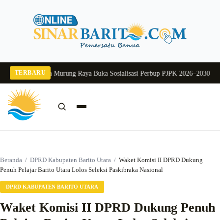
Langsung
ke
konten
TERBARU
 2026
Pj Sekda Murung Raya Buka Sosialisasi Perbup PJPK 2026–2030
Dukung 
Cari:
Cari
Beranda
/
DPRD Kabupaten Barito Utara
/
Waket Komisi II DPRD Dukung
Penuh Pelajar Barito Utara Lolos Seleksi Paskibraka Nasional
DPRD KABUPATEN BARITO UTARA
Waket Komisi II DPRD Dukung Penuh