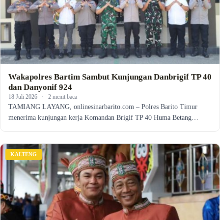
Wakapolres Bartim Sambut Kunjungan Danbrigif TP 40
dan Danyonif 924
18 Juli 2026
·
2 menit baca
TAMIANG LAYANG, onlinesinarbarito.com – Polres Barito Timur
menerima kunjungan kerja Komandan Brigif TP 40 Huma Betang…
KALTENG