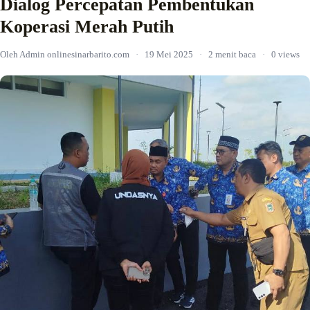
Dialog Percepatan Pembentukan
Koperasi Merah Putih
Oleh Admin onlinesinarbarito.com
·
19 Mei 2025
·
2 menit baca
·
0 views