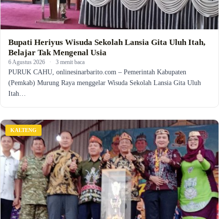
Bupati Heriyus Wisuda Sekolah Lansia Gita Uluh Itah,
Belajar Tak Mengenal Usia
6 Agustus 2026
·
3 menit baca
PURUK CAHU, onlinesinarbarito.com – Pemerintah Kabupaten
(Pemkab) Murung Raya menggelar Wisuda Sekolah Lansia Gita Uluh
Itah…
KALTENG