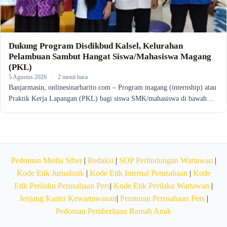
Dukung Program Disdikbud Kalsel, Kelurahan
Pelambuan Sambut Hangat Siswa/Mahasiswa Magang
(PKL)
5 Agustus 2026
·
2 menit baca
Banjarmasin, onlinesinarbarito.com – Program magang (internship) atau
Praktik Kerja Lapangan (PKL) bagi siswa SMK/mahasiswa di bawah…
Pedoman Media Siber
|
Redaksi
|
SOP Perlindungan Wartawan
|
Kode Etik Jurnalistik
|
Kode Etik Internal Perusahaan
|
Kode
Etik Perilaku Perusahaan Pers
|
Kode Etik Perilaku Wartawan
|
Jenjang Karier Kewartawanan
|
Peraturan Perusahaan Pers
|
Pedoman Pemberitaan Ramah Anak