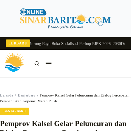
Langsung
ke
konten
TERBARU
026
Pj Sekda Murung Raya Buka Sosialisasi Perbup PJPK 2026–2030
Dukung Pr
Cari:
Cari
Beranda
/
Banjarbaru
/
Pemprov Kalsel Gelar Peluncuran dan Dialog Percepatan
Pembentukan Koperasi Merah Putih
BANJARBARU
Pemprov Kalsel Gelar Peluncuran dan