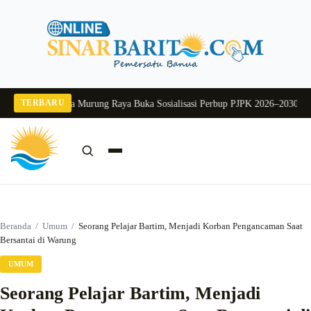
Langsung
ke
konten
TERBARU
g 2026
Pj Sekda Murung Raya Buka Sosialisasi Perbup PJPK 2026–2030
Dukung
Cari:
Cari
Beranda
/
Umum
/
Seorang Pelajar Bartim, Menjadi Korban Pengancaman Saat
Bersantai di Warung
UMUM
Seorang Pelajar Bartim, Menjadi