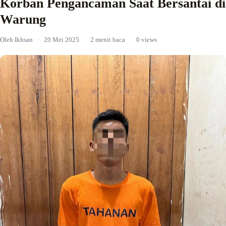
Korban Pengancaman Saat Bersantai di
Warung
Oleh Ikhsan
·
20 Mei 2025
·
2 menit baca
·
0 views