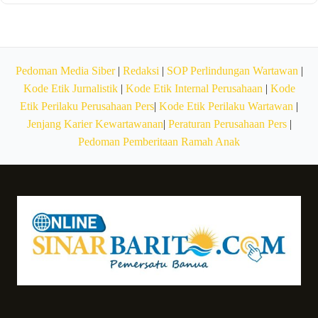
Pedoman Media Siber
|
Redaksi
|
SOP Perlindungan Wartawan
|
Kode Etik Jurnalistik
|
Kode Etik Internal Perusahaan
|
Kode
Etik Perilaku Perusahaan Pers
|
Kode Etik Perilaku Wartawan
|
Jenjang Karier Kewartawanan
|
Peraturan Perusahaan Pers
|
Pedoman Pemberitaan Ramah Anak