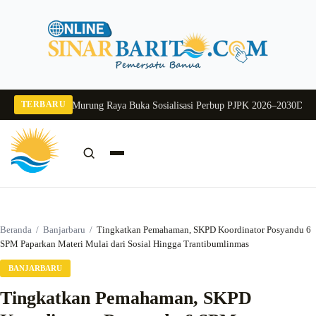
Langsung
ke
konten
TERBARU
26
Pj Sekda Murung Raya Buka Sosialisasi Perbup PJPK 2026–2030
Dukung Pro
Cari:
Cari
Beranda
/
Banjarbaru
/
Tingkatkan Pemahaman, SKPD Koordinator Posyandu 6
SPM Paparkan Materi Mulai dari Sosial Hingga Trantibumlinmas
BANJARBARU
Tingkatkan Pemahaman, SKPD