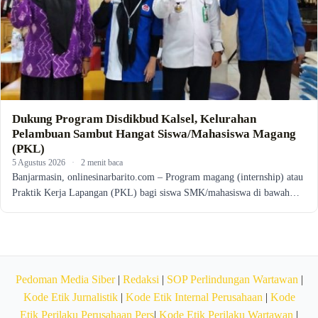
Dukung Program Disdikbud Kalsel, Kelurahan
Pelambuan Sambut Hangat Siswa/Mahasiswa Magang
(PKL)
5 Agustus 2026
·
2 menit baca
Banjarmasin, onlinesinarbarito.com – Program magang (internship) atau
Praktik Kerja Lapangan (PKL) bagi siswa SMK/mahasiswa di bawah…
Pedoman Media Siber
|
Redaksi
|
SOP Perlindungan Wartawan
|
Kode Etik Jurnalistik
|
Kode Etik Internal Perusahaan
|
Kode
Etik Perilaku Perusahaan Pers
|
Kode Etik Perilaku Wartawan
|