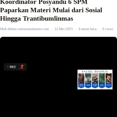
Koordinator Posyandu 6 SPM
Paparkan Materi Mulai dari Sosial
Hingga Trantibumlinmas
Oleh Admin onlinesinarbarito.com
·
22 Mei 2025
·
6 menit baca
·
0 views