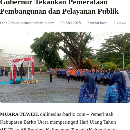
Gubernur Tekankan Pemerataan
Pembangunan dan Pelayanan Publik
Oleh Admin onlinesinarbarito.com
·
23 Mei 2025
·
2 menit baca
·
2 views
MUARA TEWEH,
onlinesinarbarito.com – Pemerintah
Kabupaten Barito Utara memperingati Hari Ulang Tahun
(HUT) ke-68 Provinsi Kalimantan Tengah (Kalteng) pada