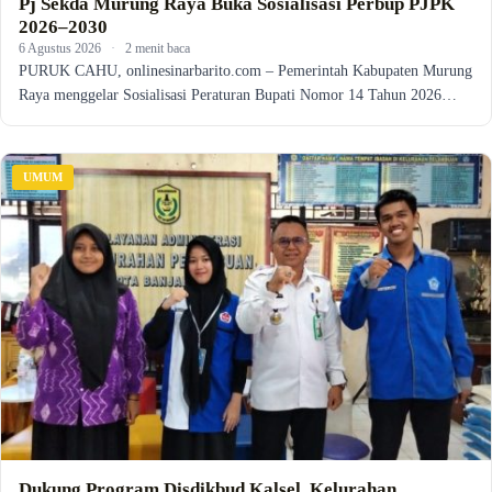
Pj Sekda Murung Raya Buka Sosialisasi Perbup PJPK
2026–2030
6 Agustus 2026
·
2 menit baca
PURUK CAHU, onlinesinarbarito.com – Pemerintah Kabupaten Murung
Raya menggelar Sosialisasi Peraturan Bupati Nomor 14 Tahun 2026…
UMUM
Dukung Program Disdikbud Kalsel, Kelurahan