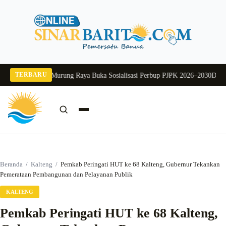
Langsung
ke
konten
TERBARU
026
Pj Sekda Murung Raya Buka Sosialisasi Perbup PJPK 2026–2030
Dukung Pr
Cari:
Cari
Beranda
/
Kalteng
/
Pemkab Peringati HUT ke 68 Kalteng, Gubernur Tekankan
Pemerataan Pembangunan dan Pelayanan Publik
KALTENG
Pemkab Peringati HUT ke 68 Kalteng,