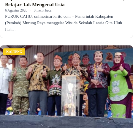
Belajar Tak Mengenal Usia
6 Agustus 2026
·
3 menit baca
PURUK CAHU, onlinesinarbarito.com – Pemerintah Kabupaten
(Pemkab) Murung Raya menggelar Wisuda Sekolah Lansia Gita Uluh
Itah…
KALTENG