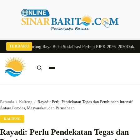
Langsung
ke
konten
TERBARU
6
Pj Sekda Murung Raya Buka Sosialisasi Perbup PJPK 2026–2030
Dukung Prog
Cari:
Cari
Beranda
/
Kalteng
/
Rayadi: Perlu Pendekatan Tegas dan Pembinaan Intensif
Antara Pemdes, Masyarakat, dan Perusahaan
KALTENG
Rayadi: Perlu Pendekatan Tegas dan