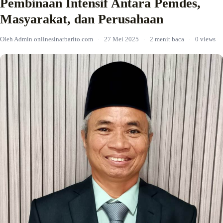
Pembinaan Intensif Antara Pemdes,
Masyarakat, dan Perusahaan
Oleh Admin onlinesinarbarito.com
·
27 Mei 2025
·
2 menit baca
·
0 views