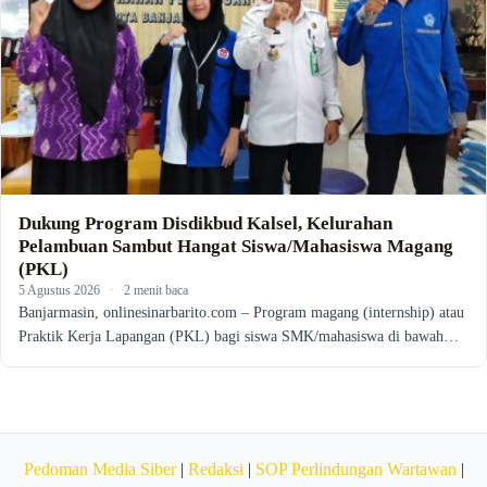
Dukung Program Disdikbud Kalsel, Kelurahan
Pelambuan Sambut Hangat Siswa/Mahasiswa Magang
(PKL)
5 Agustus 2026
·
2 menit baca
Banjarmasin, onlinesinarbarito.com – Program magang (internship) atau
Praktik Kerja Lapangan (PKL) bagi siswa SMK/mahasiswa di bawah…
Pedoman Media Siber
|
Redaksi
|
SOP Perlindungan Wartawan
|