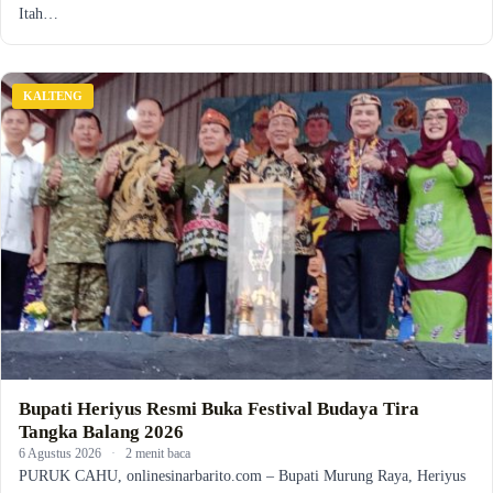
Itah…
KALTENG
Bupati Heriyus Resmi Buka Festival Budaya Tira
Tangka Balang 2026
6 Agustus 2026
·
2 menit baca
PURUK CAHU, onlinesinarbarito.com – Bupati Murung Raya, Heriyus