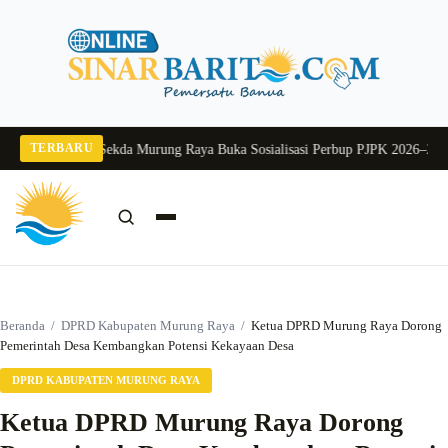
Langsung
ke
konten
TERBARU
lang 2026
Pj Sekda Murung Raya Buka Sosialisasi Perbup PJPK 2026–2030
Duk
Cari:
Cari
Beranda
/
DPRD Kabupaten Murung Raya
/
Ketua DPRD Murung Raya Dorong
Pemerintah Desa Kembangkan Potensi Kekayaan Desa
DPRD KABUPATEN MURUNG RAYA
Ketua DPRD Murung Raya Dorong