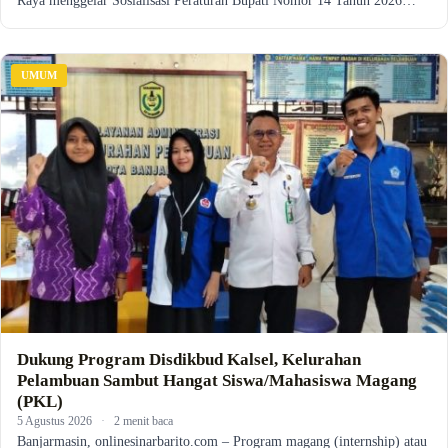
Raya menggelar Sosialisasi Peraturan Bupati Nomor 14 Tahun 2026…
UMUM
Dukung Program Disdikbud Kalsel, Kelurahan
Pelambuan Sambut Hangat Siswa/Mahasiswa Magang
(PKL)
5 Agustus 2026
·
2 menit baca
Banjarmasin, onlinesinarbarito.com – Program magang (internship) atau