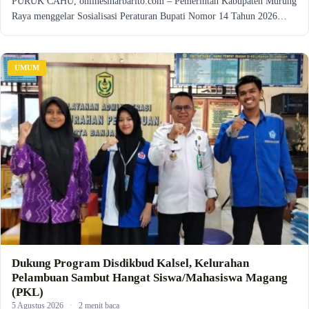
PURUK CAHU, onlinesinarbarito.com – Pemerintah Kabupaten Murung
Raya menggelar Sosialisasi Peraturan Bupati Nomor 14 Tahun 2026…
UMUM
Dukung Program Disdikbud Kalsel, Kelurahan
Pelambuan Sambut Hangat Siswa/Mahasiswa Magang
(PKL)
5 Agustus 2026
·
2 menit baca