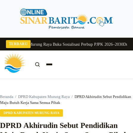
Langsung
ke
konten
TERBARU
2026
Pj Sekda Murung Raya Buka Sosialisasi Perbup PJPK 2026–2030
Dukung P
Cari:
Cari
Beranda
/
DPRD Kabupaten Murung Raya
/
DPRD Akhirudin Sebut Pendidikan
Maju Butuh Kerja Sama Semua Pihak
DPRD KABUPATEN MURUNG RAYA
DPRD Akhirudin Sebut Pendidikan