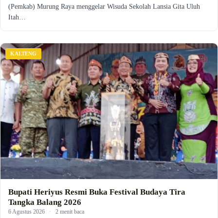
(Pemkab) Murung Raya menggelar Wisuda Sekolah Lansia Gita Uluh
Itah…
KALTENG
Bupati Heriyus Resmi Buka Festival Budaya Tira
Tangka Balang 2026
6 Agustus 2026
·
2 menit baca