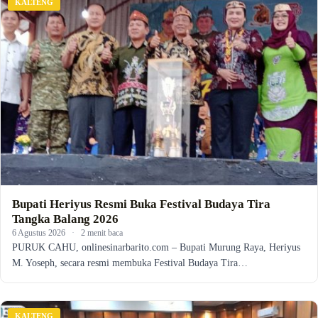
KALTENG
Bupati Heriyus Resmi Buka Festival Budaya Tira
Tangka Balang 2026
6 Agustus 2026
·
2 menit baca
PURUK CAHU, onlinesinarbarito.com – Bupati Murung Raya, Heriyus
M. Yoseph, secara resmi membuka Festival Budaya Tira…
KALTENG