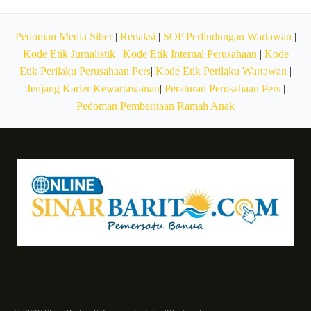
Pedoman Media Siber
|
Redaksi
|
SOP Perlindungan Wartawan
|
Kode Etik Jurnalistik
|
Kode Etik Internal Perusahaan
|
Kode
Etik Perilaku Perusahaan Pers
|
Kode Etik Perilaku Wartawan
|
Jenjang Karier Kewartawanan
|
Peraturan Perusahaan Pers
|
Pedoman Pemberitaan Ramah Anak