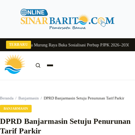
Langsung
ke
konten
TERBARU
 2026
Pj Sekda Murung Raya Buka Sosialisasi Perbup PJPK 2026–2030
Dukung 
Cari:
Cari
Beranda
/
Banjarmasin
/
DPRD Banjarmasin Setuju Penurunan Tarif Parkir
BANJARMASIN
DPRD Banjarmasin Setuju Penurunan
Tarif Parkir