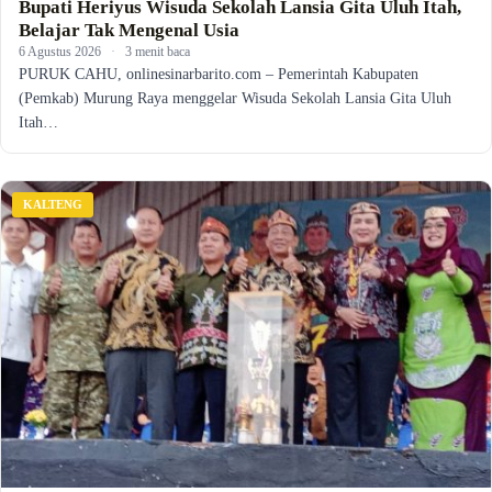
Bupati Heriyus Wisuda Sekolah Lansia Gita Uluh Itah,
Belajar Tak Mengenal Usia
6 Agustus 2026
·
3 menit baca
PURUK CAHU, onlinesinarbarito.com – Pemerintah Kabupaten
(Pemkab) Murung Raya menggelar Wisuda Sekolah Lansia Gita Uluh
Itah…
KALTENG