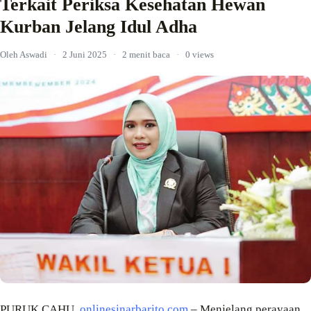
Terkait Periksa Kesehatan Hewan
Kurban Jelang Idul Adha
Oleh Aswadi
·
2 Juni 2025
·
2 menit baca
·
0 views
PURUK CAHU,
onlinesinarbarito.com
– Menjelang perayaan