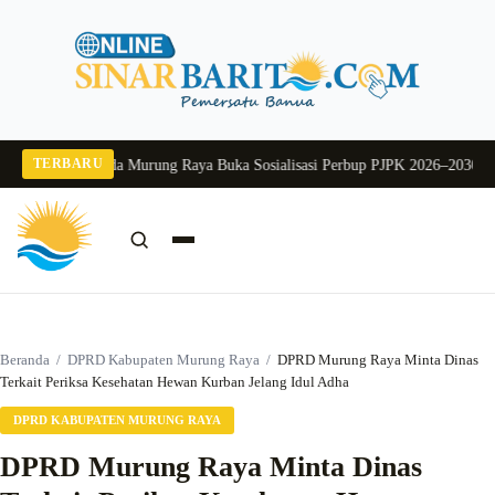
Langsung
ke
konten
TERBARU
 2026
Pj Sekda Murung Raya Buka Sosialisasi Perbup PJPK 2026–2030
Dukung 
Cari:
Cari
Beranda
/
DPRD Kabupaten Murung Raya
/
DPRD Murung Raya Minta Dinas
Terkait Periksa Kesehatan Hewan Kurban Jelang Idul Adha
DPRD KABUPATEN MURUNG RAYA
DPRD Murung Raya Minta Dinas