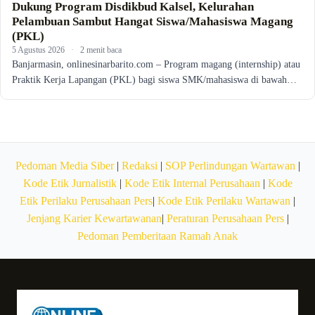
Dukung Program Disdikbud Kalsel, Kelurahan
Pelambuan Sambut Hangat Siswa/Mahasiswa Magang
(PKL)
5 Agustus 2026
·
2 menit baca
Banjarmasin, onlinesinarbarito.com – Program magang (internship) atau
Praktik Kerja Lapangan (PKL) bagi siswa SMK/mahasiswa di bawah…
Pedoman Media Siber
|
Redaksi
|
SOP Perlindungan Wartawan
|
Kode Etik Jurnalistik
|
Kode Etik Internal Perusahaan
|
Kode
Etik Perilaku Perusahaan Pers
|
Kode Etik Perilaku Wartawan
|
Jenjang Karier Kewartawanan
|
Peraturan Perusahaan Pers
|
Pedoman Pemberitaan Ramah Anak