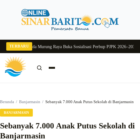
Langsung
ke
konten
TERBARU
g 2026
Pj Sekda Murung Raya Buka Sosialisasi Perbup PJPK 2026–2030
Dukung
Cari:
Cari
Beranda
/
Banjarmasin
/
Sebanyak 7.000 Anak Putus Sekolah di Banjarmasin
BANJARMASIN
Sebanyak 7.000 Anak Putus Sekolah di
Banjarmasin