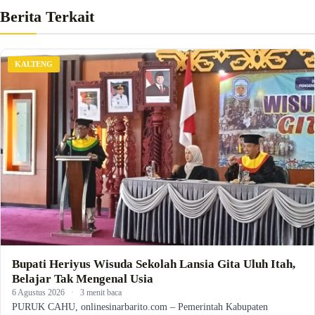
Berita Terkait
KALTENG
Bupati Heriyus Wisuda Sekolah Lansia Gita Uluh Itah,
Belajar Tak Mengenal Usia
6 Agustus 2026
·
3 menit baca
PURUK CAHU, onlinesinarbarito.com – Pemerintah Kabupaten