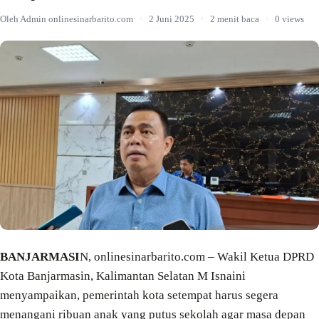
Oleh Admin onlinesinarbarito.com
·
2 Juni 2025
·
2 menit baca
·
0 views
BANJARMASI
N, onlinesinarbarito.com – Wakil Ketua DPRD
Kota Banjarmasin, Kalimantan Selatan M Isnaini
menyampaikan, pemerintah kota setempat harus segera
menangani ribuan anak yang putus sekolah agar masa depan