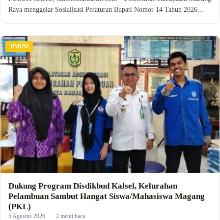
Raya menggelar Sosialisasi Peraturan Bupati Nomor 14 Tahun 2026…
UMUM
Dukung Program Disdikbud Kalsel, Kelurahan
Pelambuan Sambut Hangat Siswa/Mahasiswa Magang
(PKL)
5 Agustus 2026
·
2 menit baca