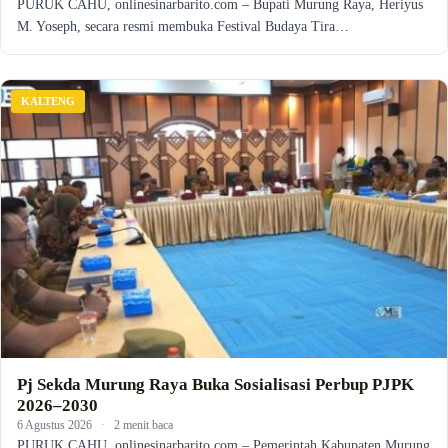
PURUK CAHU, onlinesinarbarito.com – Bupati Murung Raya, Heriyus
M. Yoseph, secara resmi membuka Festival Budaya Tira…
KALTENG
Pj Sekda Murung Raya Buka Sosialisasi Perbup PJPK
2026–2030
6 Agustus 2026
·
2 menit baca
PURUK CAHU, onlinesinarbarito.com – Pemerintah Kabupaten Murung