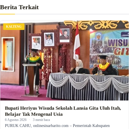
Berita Terkait
KALTENG
Bupati Heriyus Wisuda Sekolah Lansia Gita Uluh Itah,
Belajar Tak Mengenal Usia
6 Agustus 2026
·
3 menit baca
PURUK CAHU, onlinesinarbarito.com – Pemerintah Kabupaten