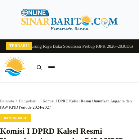
Langsung
ke
konten
TERBARU
6
Pj Sekda Murung Raya Buka Sosialisasi Perbup PJPK 2026–2030
Dukung Prog
Cari:
Cari
Beranda
/
Banjarbaru
/
Komisi I DPRD Kalsel Resmi Umumkan Anggota dan
PAW KPID Periode 2024-2027
BANJARBARU
Komisi I DPRD Kalsel Resmi