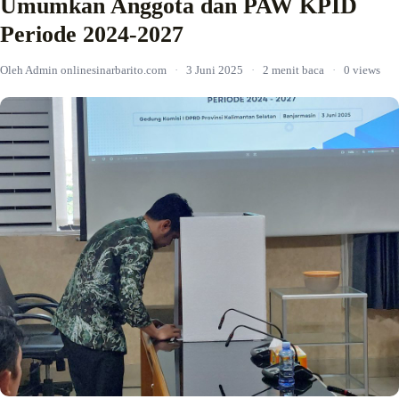
Umumkan Anggota dan PAW KPID
Periode 2024-2027
Oleh Admin onlinesinarbarito.com
·
3 Juni 2025
·
2 menit baca
·
0 views