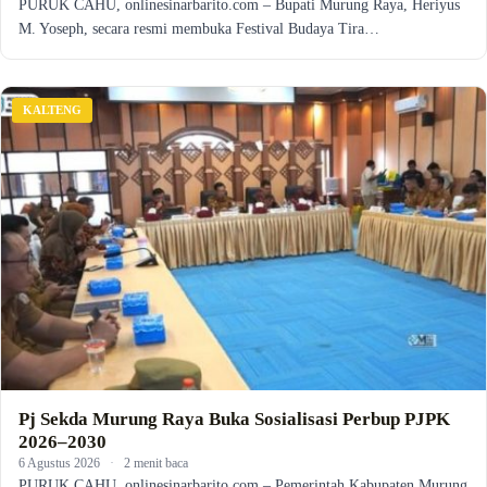
PURUK CAHU, onlinesinarbarito.com – Bupati Murung Raya, Heriyus
M. Yoseph, secara resmi membuka Festival Budaya Tira…
KALTENG
Pj Sekda Murung Raya Buka Sosialisasi Perbup PJPK
2026–2030
6 Agustus 2026
·
2 menit baca
PURUK CAHU, onlinesinarbarito.com – Pemerintah Kabupaten Murung