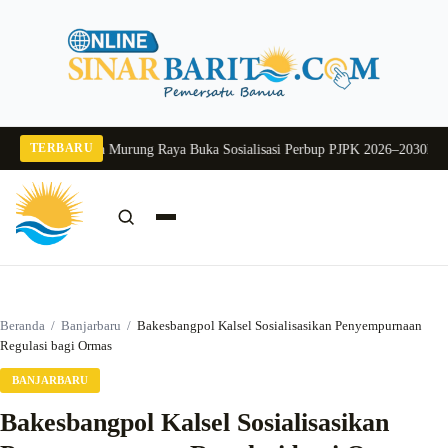
Langsung
ke
konten
TERBARU
2026
Pj Sekda Murung Raya Buka Sosialisasi Perbup PJPK 2026–2030
Dukung P
Cari:
Cari
Beranda
/
Banjarbaru
/
Bakesbangpol Kalsel Sosialisasikan Penyempurnaan
Regulasi bagi Ormas
BANJARBARU
Bakesbangpol Kalsel Sosialisasikan