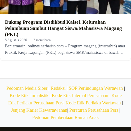
Dukung Program Disdikbud Kalsel, Kelurahan
Pelambuan Sambut Hangat Siswa/Mahasiswa Magang
(PKL)
5 Agustus 2026
·
2 menit baca
Banjarmasin, onlinesinarbarito.com – Program magang (internship) atau
Praktik Kerja Lapangan (PKL) bagi siswa SMK/mahasiswa di bawah…
Pedoman Media Siber
|
Redaksi
|
SOP Perlindungan Wartawan
|
Kode Etik Jurnalistik
|
Kode Etik Internal Perusahaan
|
Kode
Etik Perilaku Perusahaan Pers
|
Kode Etik Perilaku Wartawan
|
Jenjang Karier Kewartawanan
|
Peraturan Perusahaan Pers
|
Pedoman Pemberitaan Ramah Anak