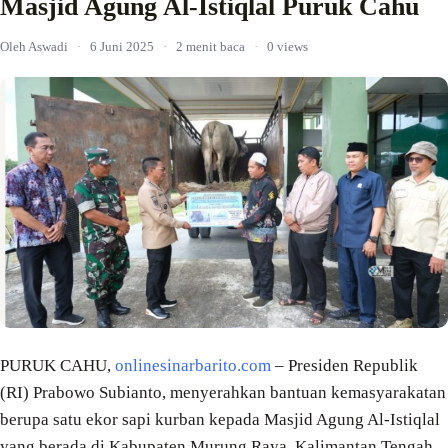
Masjid Agung Al-Istiqlal Puruk Cahu
Oleh Aswadi
·
6 Juni 2025
·
2 menit baca
·
0 views
PURUK CAHU,
onlinesinarbarito.com
– Presiden Republik
(RI) Prabowo Subianto, menyerahkan bantuan kemasyarakatan
berupa satu ekor sapi kurban kepada Masjid Agung Al-Istiqlal
yang berada di Kabupaten Murung Raya, Kalimantan Tengah.