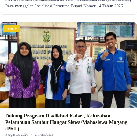
Raya menggelar Sosialisasi Peraturan Bupati Nomor 14 Tahun 2026…
UMUM
Dukung Program Disdikbud Kalsel, Kelurahan
Pelambuan Sambut Hangat Siswa/Mahasiswa Magang
(PKL)
5 Agustus 2026
·
2 menit baca