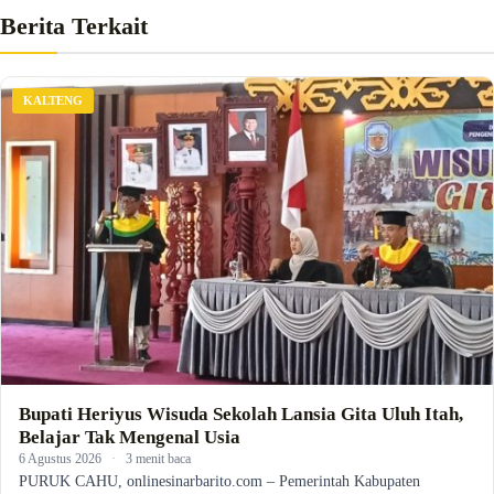
Berita Terkait
KALTENG
Bupati Heriyus Wisuda Sekolah Lansia Gita Uluh Itah,
Belajar Tak Mengenal Usia
6 Agustus 2026
·
3 menit baca
PURUK CAHU, onlinesinarbarito.com – Pemerintah Kabupaten