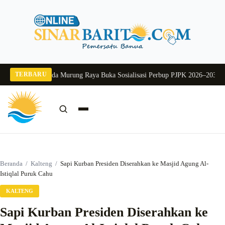
Langsung
ke
konten
TERBARU
g 2026
Pj Sekda Murung Raya Buka Sosialisasi Perbup PJPK 2026–2030
Dukung
Cari:
Cari
Beranda
/
Kalteng
/
Sapi Kurban Presiden Diserahkan ke Masjid Agung Al-
Istiqlal Puruk Cahu
KALTENG
Sapi Kurban Presiden Diserahkan ke