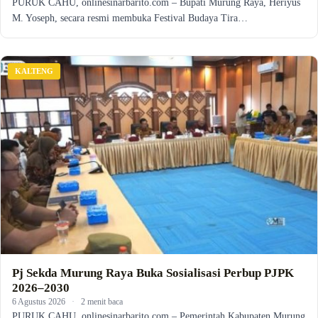
PURUK CAHU, onlinesinarbarito.com – Bupati Murung Raya, Heriyus
M. Yoseph, secara resmi membuka Festival Budaya Tira…
KALTENG
Pj Sekda Murung Raya Buka Sosialisasi Perbup PJPK
2026–2030
6 Agustus 2026
·
2 menit baca
PURUK CAHU, onlinesinarbarito.com – Pemerintah Kabupaten Murung