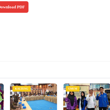
 Download PDF
KALTENG
UMUM