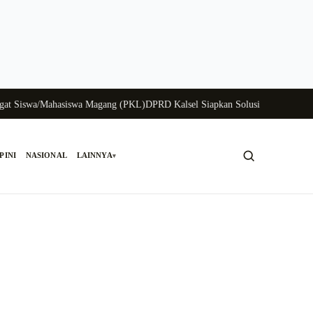
iswa/Mahasiswa Magang (PKL)
DPRD Kalsel Siapkan Solusi Krisis Perunggasa
PINI
NASIONAL
LAINNYA
▾
Cari