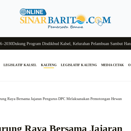
30
Dukung Program Disdikbud Kalsel, Kelurahan Pelambuan Sambut Hangat S
LEGISLATIF KALSEL
KALTENG
LEGISLATIF KALTENG
MEDIA CETAK
O
urung Raya Bersama Jajaran Pengurus DPC Melaksanakan Pemotongan Hewan
urung Raya Bersama Jajaran