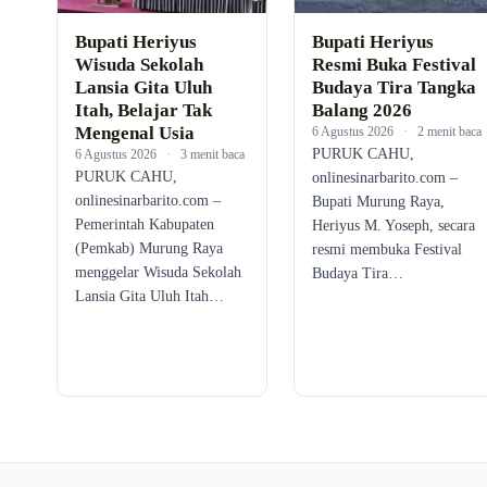
Bupati Heriyus
Bupati Heriyus
Wisuda Sekolah
Resmi Buka Festival
Lansia Gita Uluh
Budaya Tira Tangka
Itah, Belajar Tak
Balang 2026
Mengenal Usia
6 Agustus 2026
·
2 menit baca
PURUK CAHU,
6 Agustus 2026
·
3 menit baca
PURUK CAHU,
onlinesinarbarito.com –
onlinesinarbarito.com –
Bupati Murung Raya,
Pemerintah Kabupaten
Heriyus M. Yoseph, secara
(Pemkab) Murung Raya
resmi membuka Festival
menggelar Wisuda Sekolah
Budaya Tira…
Lansia Gita Uluh Itah…