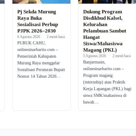
Pj Sekda Murung
Dukung Program
Raya Buka
Disdikbud Kalsel,
Sosialisasi Perbup
Kelurahan
PJPK 2026–2030
Pelambuan Sambut
Hangat
6 Agustus 2026
·
2 menit baca
PURUK CAHU,
Siswa/Mahasiswa
Magang (PKL)
onlinesinarbarito.com –
5 Agustus 2026
·
2 menit baca
Pemerintah Kabupaten
Banjarmasin,
Murung Raya menggelar
onlinesinarbarito.com –
Sosialisasi Peraturan Bupati
Program magang
Nomor 14 Tahun 2026…
(internship) atau Praktik
Kerja Lapangan (PKL) bagi
siswa SMK/mahasiswa di
bawah…