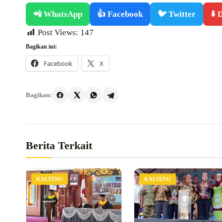
📲 WhatsApp
👍 Facebook
🐦 Twitter
⬇️
Post Views:
147
Bagikan ini:
Facebook
X
Bagikan:
Berita Terkait
KALTENG
KALTENG