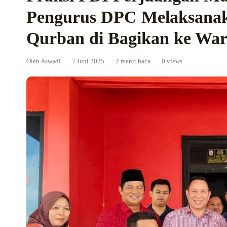
Pengurus DPC Melaksana
Qurban di Bagikan ke Wa
Oleh Aswadi
·
7 Juni 2025
·
2 menit baca
·
0 views