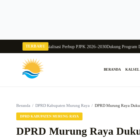
Langsung
ke
konten
TERBARU
rung Raya Buka Sosialisasi Perbup PJPK 2026–2030
Dukung Program Disdikb
BERANDA
KALSEL
Cari:
Beranda
/
DPRD Kabupaten Murung Raya
/
DPRD Murung Raya Dukun
DPRD KABUPATEN MURUNG RAYA
DPRD Murung Raya Duku