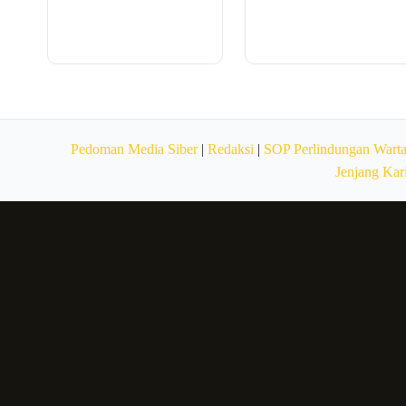
Pedoman Media Siber
|
Redaksi
|
SOP Perlindungan Wart
Jenjang Kar