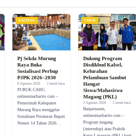
KALTENG
UMUM
Pj Sekda Murung
Dukung Program
Raya Buka
Disdikbud Kalsel,
Sosialisasi Perbup
Kelurahan
PJPK 2026–2030
Pelambuan Sambut
Hangat
6 Agustus 2026
·
2 menit baca
PURUK CAHU,
Siswa/Mahasiswa
Magang (PKL)
onlinesinarbarito.com –
5 Agustus 2026
·
2 menit baca
Pemerintah Kabupaten
Banjarmasin,
Murung Raya menggelar
onlinesinarbarito.com –
Sosialisasi Peraturan Bupati
Program magang
Nomor 14 Tahun 2026…
(internship) atau Praktik
Kerja Lapangan (PKL) bagi