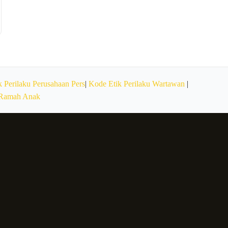
 Perilaku Perusahaan Pers
|
Kode Etik Perilaku Wartawan
|
 Ramah Anak