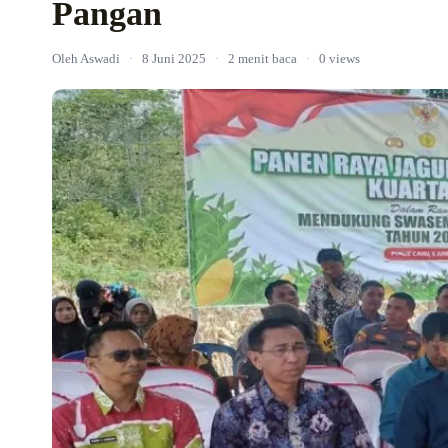
Pangan
Oleh Aswadi
·
8 Juni 2025
·
2 menit baca
·
0 views