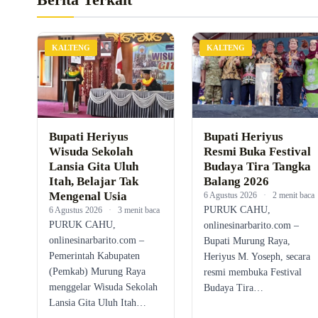
KALTENG
KALTENG
Bupati Heriyus
Bupati Heriyus
Wisuda Sekolah
Resmi Buka Festival
Lansia Gita Uluh
Budaya Tira Tangka
Itah, Belajar Tak
Balang 2026
Mengenal Usia
6 Agustus 2026
·
2 menit baca
PURUK CAHU,
6 Agustus 2026
·
3 menit baca
PURUK CAHU,
onlinesinarbarito.com –
onlinesinarbarito.com –
Bupati Murung Raya,
Pemerintah Kabupaten
Heriyus M. Yoseph, secara
(Pemkab) Murung Raya
resmi membuka Festival
menggelar Wisuda Sekolah
Budaya Tira…
Lansia Gita Uluh Itah…