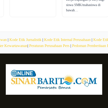
siswa SMK/mahasiswa di
bawah…
awan
|
Kode Etik Jurnalistik
|
Kode Etik Internal Perusahaan
|
Kode Etik
ier Kewartawanan
|
Peraturan Perusahaan Pers
|
Pedoman Pemberitaan