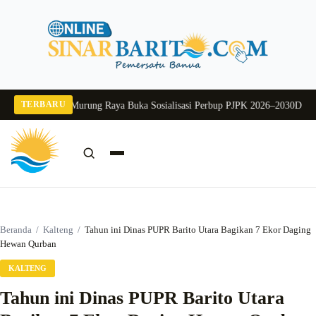
Langsung
ke
konten
TERBARU
26
Pj Sekda Murung Raya Buka Sosialisasi Perbup PJPK 2026–2030
Dukung Pr
Cari:
Cari
Beranda
/
Kalteng
/
Tahun ini Dinas PUPR Barito Utara Bagikan 7 Ekor Daging
Hewan Qurban
KALTENG
Tahun ini Dinas PUPR Barito Utara