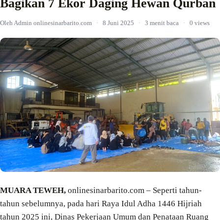
Bagikan 7 Ekor Daging Hewan Qurban
Oleh Admin onlinesinarbarito.com
·
8 Juni 2025
·
3 menit baca
·
0 views
MUARA TEWEH,
onlinesinarbarito.com – Seperti tahun-
tahun sebelumnya, pada hari Raya Idul Adha 1446 Hijriah
tahun 2025 ini, Dinas Pekerjaan Umum dan Penataan Ruang