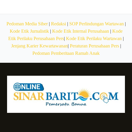
Pedoman Media Siber
|
Redaksi
|
SOP Perlindungan Wartawan
|
Kode Etik Jurnalistik
|
Kode Etik Internal Perusahaan
|
Kode
Etik Perilaku Perusahaan Pers
|
Kode Etik Perilaku Wartawan
|
Jenjang Karier Kewartawanan
|
Peraturan Perusahaan Pers
|
Pedoman Pemberitaan Ramah Anak