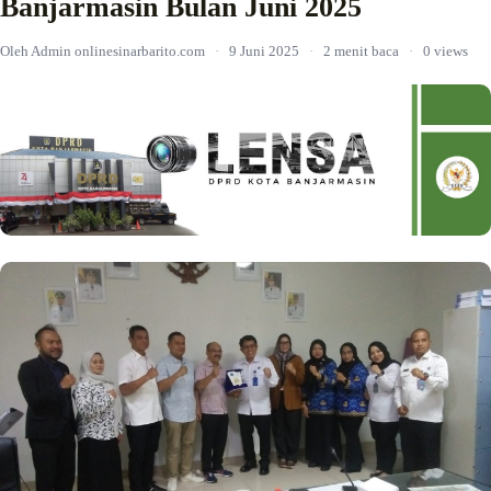
Banjarmasin Bulan Juni 2025
Oleh Admin onlinesinarbarito.com
·
9 Juni 2025
·
2 menit baca
·
0 views