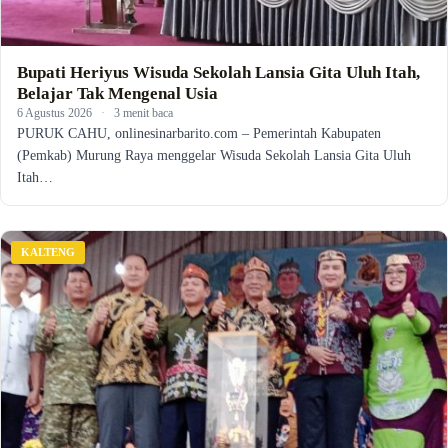
Bupati Heriyus Wisuda Sekolah Lansia Gita Uluh Itah,
Belajar Tak Mengenal Usia
6 Agustus 2026
·
3 menit baca
PURUK CAHU, onlinesinarbarito.com – Pemerintah Kabupaten
(Pemkab) Murung Raya menggelar Wisuda Sekolah Lansia Gita Uluh
Itah…
KALTENG