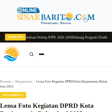
Langsung
ke
konten
TERBARU
Buka Sosialisasi Perbup PJPK 2026–2030
Dukung Program Disdikbud Kalsel,
Cari:
Cari
Beranda
/
Banjarmasin
/
Lensa Foto Kegiatan DPRD Kota Banjarmasin Bulan
Juni 2025
BANJARMASIN
Lensa Foto Kegiatan DPRD Kota