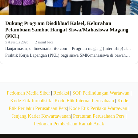
Dukung Program Disdikbud Kalsel, Kelurahan
Pelambuan Sambut Hangat Siswa/Mahasiswa Magang
(PKL)
5 Agustus 2026
·
2 menit baca
Banjarmasin, onlinesinarbarito.com – Program magang (internship) atau
Praktik Kerja Lapangan (PKL) bagi siswa SMK/mahasiswa di bawah…
Pedoman Media Siber
|
Redaksi
|
SOP Perlindungan Wartawan
|
Kode Etik Jurnalistik
|
Kode Etik Internal Perusahaan
|
Kode
Etik Perilaku Perusahaan Pers
|
Kode Etik Perilaku Wartawan
|
Jenjang Karier Kewartawanan
|
Peraturan Perusahaan Pers
|
Pedoman Pemberitaan Ramah Anak