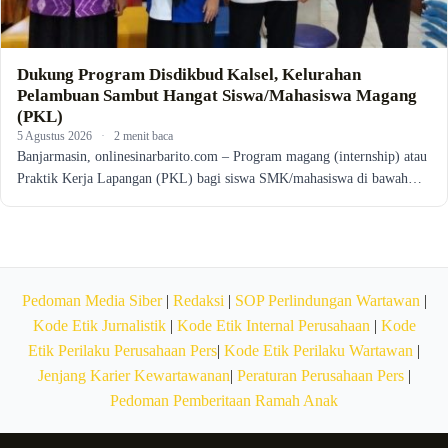
Dukung Program Disdikbud Kalsel, Kelurahan
Pelambuan Sambut Hangat Siswa/Mahasiswa Magang
(PKL)
5 Agustus 2026
·
2 menit baca
Banjarmasin, onlinesinarbarito.com – Program magang (internship) atau
Praktik Kerja Lapangan (PKL) bagi siswa SMK/mahasiswa di bawah…
Pedoman Media Siber
|
Redaksi
|
SOP Perlindungan Wartawan
|
Kode Etik Jurnalistik
|
Kode Etik Internal Perusahaan
|
Kode
Etik Perilaku Perusahaan Pers
|
Kode Etik Perilaku Wartawan
|
Jenjang Karier Kewartawanan
|
Peraturan Perusahaan Pers
|
Pedoman Pemberitaan Ramah Anak