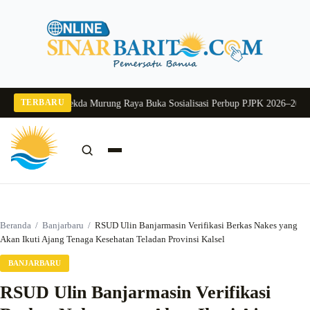
Langsung
ke
konten
TERBARU
ng 2026
Pj Sekda Murung Raya Buka Sosialisasi Perbup PJPK 2026–2030
Dukun
Cari:
Cari
Beranda
/
Banjarbaru
/
RSUD Ulin Banjarmasin Verifikasi Berkas Nakes yang
Akan Ikuti Ajang Tenaga Kesehatan Teladan Provinsi Kalsel
BANJARBARU
RSUD Ulin Banjarmasin Verifikasi