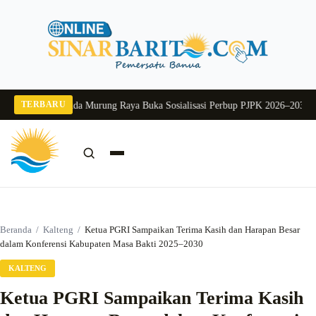
Langsung
ke
konten
TERBARU
g 2026
Pj Sekda Murung Raya Buka Sosialisasi Perbup PJPK 2026–2030
Dukung
Cari:
Cari
Beranda
/
Kalteng
/
Ketua PGRI Sampaikan Terima Kasih dan Harapan Besar
dalam Konferensi Kabupaten Masa Bakti 2025–2030
KALTENG
Ketua PGRI Sampaikan Terima Kasih