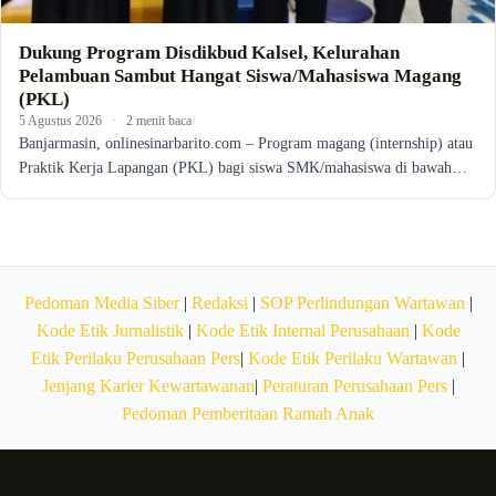
Dukung Program Disdikbud Kalsel, Kelurahan
Pelambuan Sambut Hangat Siswa/Mahasiswa Magang
(PKL)
5 Agustus 2026
·
2 menit baca
Banjarmasin, onlinesinarbarito.com – Program magang (internship) atau
Praktik Kerja Lapangan (PKL) bagi siswa SMK/mahasiswa di bawah…
Pedoman Media Siber
|
Redaksi
|
SOP Perlindungan Wartawan
|
Kode Etik Jurnalistik
|
Kode Etik Internal Perusahaan
|
Kode
Etik Perilaku Perusahaan Pers
|
Kode Etik Perilaku Wartawan
|
Jenjang Karier Kewartawanan
|
Peraturan Perusahaan Pers
|
Pedoman Pemberitaan Ramah Anak