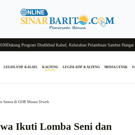
kung Program Disdikbud Kalsel, Kelurahan Pelambuan Sambut Hangat Sisw
LEGISLATIF KALSEL
KALTENG
LEGISLATIF KALTENG
MEDIA CETAK
O
an Sastra di GOR Muara Teweh
swa Ikuti Lomba Seni dan