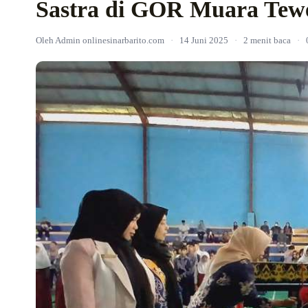
Sastra di GOR Muara Tew
Oleh Admin onlinesinarbarito.com
·
14 Juni 2025
·
2 menit baca
·