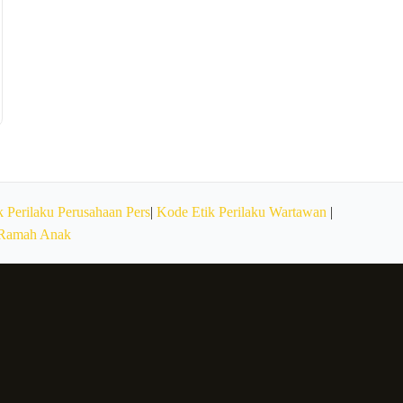
 Perilaku Perusahaan Pers
|
Kode Etik Perilaku Wartawan
|
 Ramah Anak