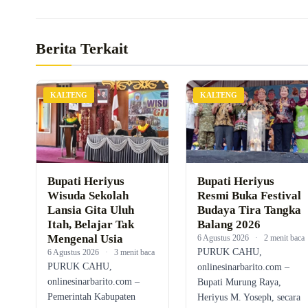
Berita Terkait
KALTENG
KALTENG
Bupati Heriyus
Bupati Heriyus
Wisuda Sekolah
Resmi Buka Festival
Lansia Gita Uluh
Budaya Tira Tangka
Itah, Belajar Tak
Balang 2026
Mengenal Usia
6 Agustus 2026
·
2 menit baca
PURUK CAHU,
6 Agustus 2026
·
3 menit baca
PURUK CAHU,
onlinesinarbarito.com –
onlinesinarbarito.com –
Bupati Murung Raya,
Pemerintah Kabupaten
Heriyus M. Yoseph, secara