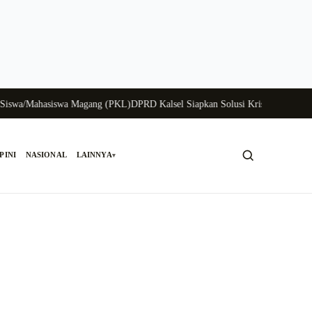
a/Mahasiswa Magang (PKL)
DPRD Kalsel Siapkan Solusi Krisis Perunggasan Ba
PINI
NASIONAL
LAINNYA
▾
Cari