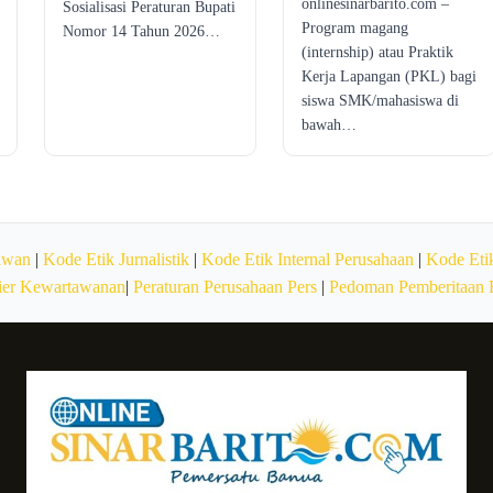
onlinesinarbarito.com –
Sosialisasi Peraturan Bupati
Program magang
Nomor 14 Tahun 2026…
(internship) atau Praktik
Kerja Lapangan (PKL) bagi
siswa SMK/mahasiswa di
bawah…
awan
|
Kode Etik Jurnalistik
|
Kode Etik Internal Perusahaan
|
Kode Etik
ier Kewartawanan
|
Peraturan Perusahaan Pers
|
Pedoman Pemberitaan