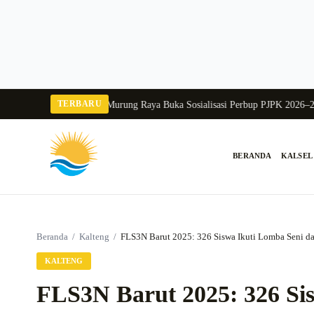
Langsung
ke
konten
TERBARU
alang 2026
Pj Sekda Murung Raya Buka Sosialisasi Perbup PJPK 2026–2030
Du
BERANDA
KALSEL
Cari:
Beranda
/
Kalteng
/
FLS3N Barut 2025: 326 Siswa Ikuti Lomba Seni d
KALTENG
FLS3N Barut 2025: 326 Si