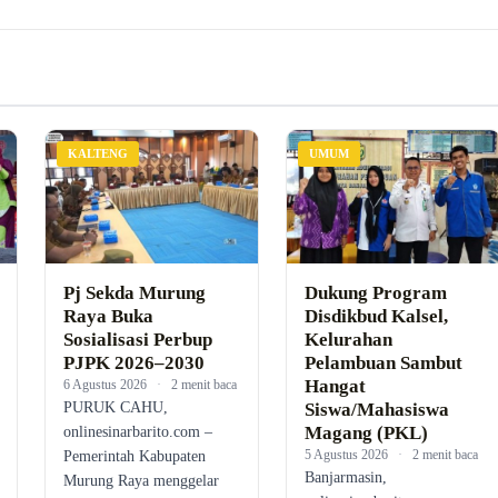
KALTENG
UMUM
Pj Sekda Murung
Dukung Program
Raya Buka
Disdikbud Kalsel,
Sosialisasi Perbup
Kelurahan
PJPK 2026–2030
Pelambuan Sambut
Hangat
6 Agustus 2026
·
2 menit baca
PURUK CAHU,
Siswa/Mahasiswa
Magang (PKL)
onlinesinarbarito.com –
5 Agustus 2026
·
2 menit baca
Pemerintah Kabupaten
Banjarmasin,
Murung Raya menggelar