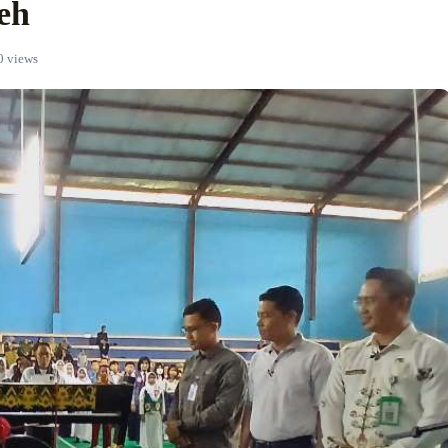
eh
0 views