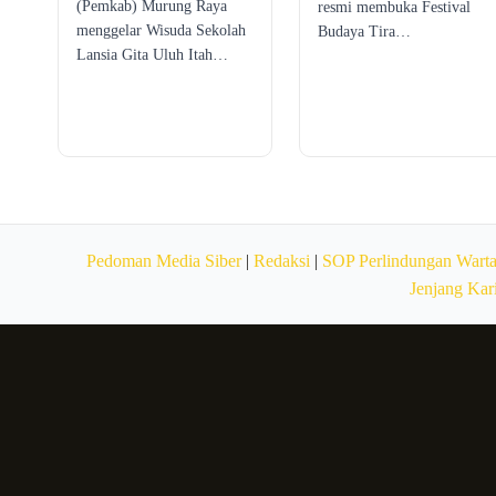
(Pemkab) Murung Raya
resmi membuka Festival
menggelar Wisuda Sekolah
Budaya Tira…
Lansia Gita Uluh Itah…
Pedoman Media Siber
|
Redaksi
|
SOP Perlindungan Wart
Jenjang Kar