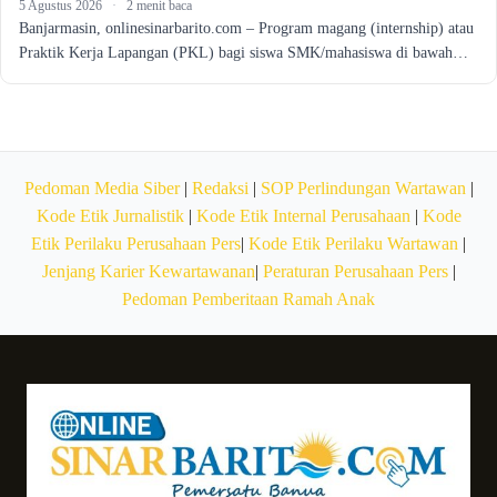
5 Agustus 2026
·
2 menit baca
Banjarmasin, onlinesinarbarito.com – Program magang (internship) atau
Praktik Kerja Lapangan (PKL) bagi siswa SMK/mahasiswa di bawah…
Pedoman Media Siber
|
Redaksi
|
SOP Perlindungan Wartawan
|
Kode Etik Jurnalistik
|
Kode Etik Internal Perusahaan
|
Kode
Etik Perilaku Perusahaan Pers
|
Kode Etik Perilaku Wartawan
|
Jenjang Karier Kewartawanan
|
Peraturan Perusahaan Pers
|
Pedoman Pemberitaan Ramah Anak