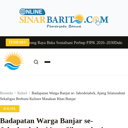
Langsung
ke
konten
TERBARU
Pj Sekda Murung Raya Buka Sosialisasi Perbup PJPK 2026–2030
Dukung Progr
Cari:
Cari
Beranda
/
Kalsel
/
Badapatan Warga Banjar se- Jabodetabek, Ajang Silaturahmi
Sekaligus Berburu Kuliner Masakan Khas Banjar
KALSEL
Badapatan Warga Banjar se-