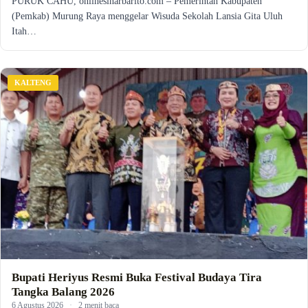
PURUK CAHU, onlinesinarbarito.com – Pemerintah Kabupaten
(Pemkab) Murung Raya menggelar Wisuda Sekolah Lansia Gita Uluh
Itah…
KALTENG
Bupati Heriyus Resmi Buka Festival Budaya Tira
Tangka Balang 2026
6 Agustus 2026
·
2 menit baca