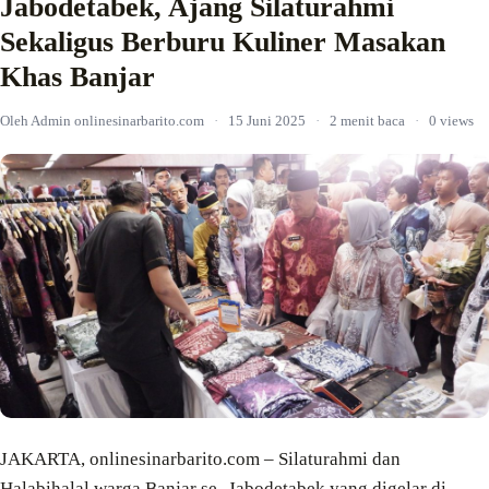
Jabodetabek, Ajang Silaturahmi
Sekaligus Berburu Kuliner Masakan
Khas Banjar
Oleh Admin onlinesinarbarito.com
·
15 Juni 2025
·
2 menit baca
·
0 views
JAKARTA, onlinesinarbarito.com – Silaturahmi dan
Halabihalal warga Banjar se- Jabodetabek yang digelar di