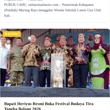
PURUK CAHU, onlinesinarbarito.com – Pemerintah Kabupaten
(Pemkab) Murung Raya menggelar Wisuda Sekolah Lansia Gita Uluh
Itah…
KALTENG
Bupati Heriyus Resmi Buka Festival Budaya Tira
Tangka Balang 2026