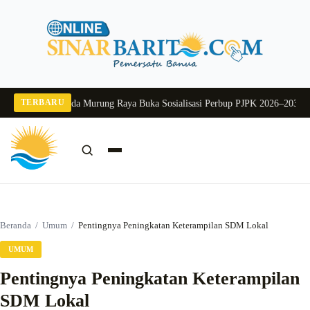
Langsung
ke
konten
TERBARU
g 2026
Pj Sekda Murung Raya Buka Sosialisasi Perbup PJPK 2026–2030
Dukung
Cari:
Cari
Beranda
/
Umum
/
Pentingnya Peningkatan Keterampilan SDM Lokal
UMUM
Pentingnya Peningkatan Keterampilan
SDM Lokal