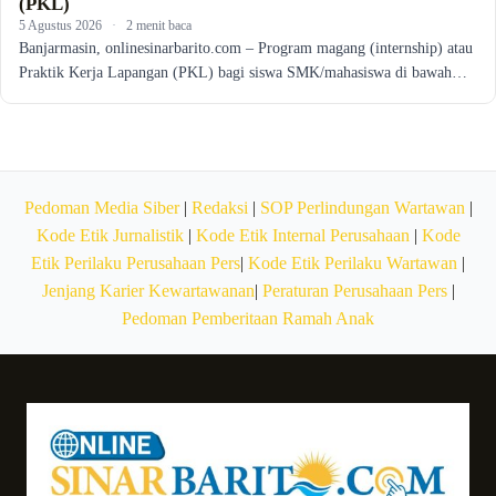
(PKL)
5 Agustus 2026
·
2 menit baca
Banjarmasin, onlinesinarbarito.com – Program magang (internship) atau
Praktik Kerja Lapangan (PKL) bagi siswa SMK/mahasiswa di bawah…
Pedoman Media Siber
|
Redaksi
|
SOP Perlindungan Wartawan
|
Kode Etik Jurnalistik
|
Kode Etik Internal Perusahaan
|
Kode
Etik Perilaku Perusahaan Pers
|
Kode Etik Perilaku Wartawan
|
Jenjang Karier Kewartawanan
|
Peraturan Perusahaan Pers
|
Pedoman Pemberitaan Ramah Anak