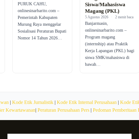
PURUK CAHU,
Siswa/Mahasiswa
Magang (PKL)
onlinesinarbarito.com –
5 Agustus 2026
·
2 menit baca
Pemerintah Kabupaten
Banjarmasin,
Murung Raya menggelar
onlinesinarbarito.com –
Sosialisasi Peraturan Bupati
Program magang
Nomor 14 Tahun 2026…
(internship) atau Praktik
Kerja Lapangan (PKL) bagi
siswa SMK/mahasiswa di
bawah…
awan
|
Kode Etik Jurnalistik
|
Kode Etik Internal Perusahaan
|
Kode Etik
ier Kewartawanan
|
Peraturan Perusahaan Pers
|
Pedoman Pemberitaan