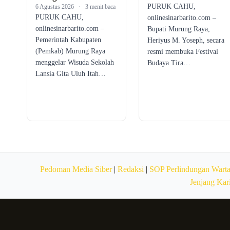
PURUK CAHU,
6 Agustus 2026
·
3 menit baca
PURUK CAHU,
onlinesinarbarito.com –
onlinesinarbarito.com –
Bupati Murung Raya,
Pemerintah Kabupaten
Heriyus M. Yoseph, secara
(Pemkab) Murung Raya
resmi membuka Festival
menggelar Wisuda Sekolah
Budaya Tira…
Lansia Gita Uluh Itah…
Pedoman Media Siber
|
Redaksi
|
SOP Perlindungan Wart
Jenjang Kar