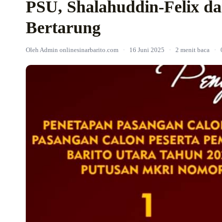
PSU, Shalahuddin-Felix d
Bertarung
Oleh Admin onlinesinarbarito.com
·
16 Juni 2025
·
2 menit baca
·