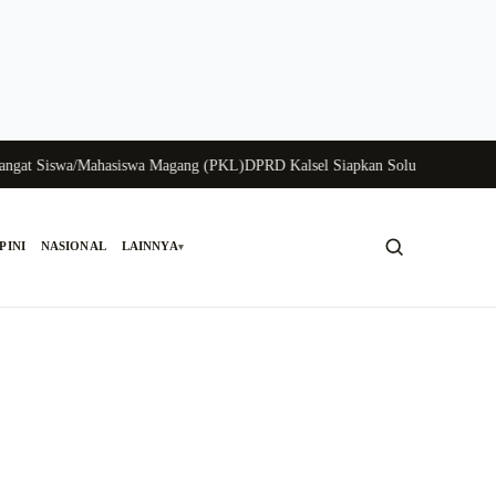
 Siswa/Mahasiswa Magang (PKL)
DPRD Kalsel Siapkan Solusi Krisis Perunggas
PINI
NASIONAL
LAINNYA
▾
Cari