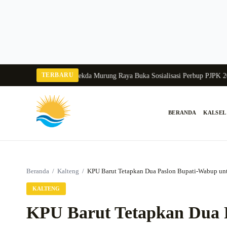
Langsung
ke
konten
TERBARU
ngka Balang 2026
Pj Sekda Murung Raya Buka Sosialisasi Perbup PJPK 2026–2
BERANDA
KALSEL
Cari:
Beranda
/
Kalteng
/
KPU Barut Tetapkan Dua Paslon Bupati-Wabup unt
KALTENG
KPU Barut Tetapkan Dua 