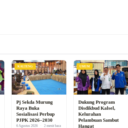
KALTENG
UMUM
Pj Sekda Murung
Dukung Program
Raya Buka
Disdikbud Kalsel,
Sosialisasi Perbup
Kelurahan
PJPK 2026–2030
Pelambuan Sambut
Hangat
6 Agustus 2026
·
2 menit baca