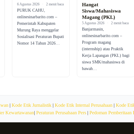
Hangat
6 Agustus 2026
·
2 menit baca
PURUK CAHU,
Siswa/Mahasiswa
Magang (PKL)
onlinesinarbarito.com –
5 Agustus 2026
·
2 menit baca
Pemerintah Kabupaten
Banjarmasin,
Murung Raya menggelar
onlinesinarbarito.com –
Sosialisasi Peraturan Bupati
Program magang
Nomor 14 Tahun 2026…
(internship) atau Praktik
Kerja Lapangan (PKL) bagi
siswa SMK/mahasiswa di
bawah…
awan
|
Kode Etik Jurnalistik
|
Kode Etik Internal Perusahaan
|
Kode Etik
ier Kewartawanan
|
Peraturan Perusahaan Pers
|
Pedoman Pemberitaan