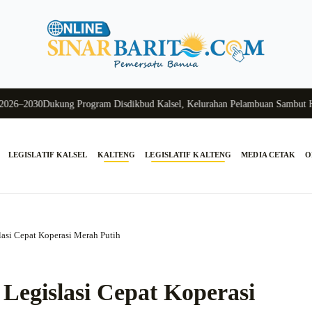
–2030
Dukung Program Disdikbud Kalsel, Kelurahan Pelambuan Sambut Hang
LEGISLATIF KALSEL
KALTENG
LEGISLATIF KALTENG
MEDIA CETAK
O
asi Cepat Koperasi Merah Putih
Legislasi Cepat Koperasi