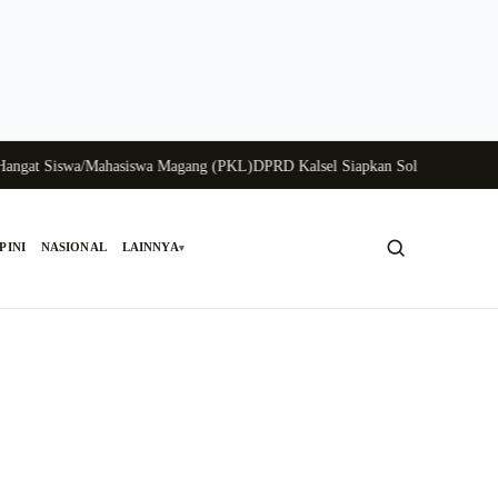
at Siswa/Mahasiswa Magang (PKL)
DPRD Kalsel Siapkan Solusi Krisis Perung
PINI
NASIONAL
LAINNYA
▾
Cari