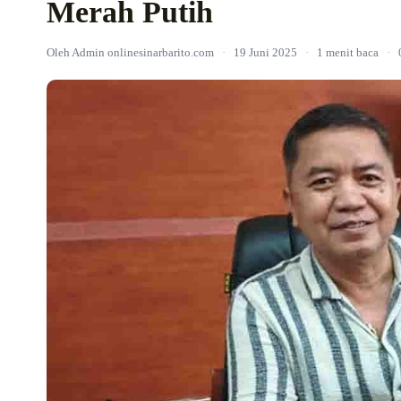
Merah Putih
Oleh Admin onlinesinarbarito.com
·
19 Juni 2025
·
1 menit baca
·