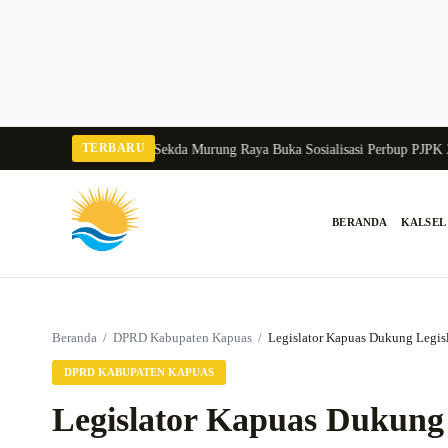
Langsung
ke
konten
TERBARU
Tangka Balang 2026
Pj Sekda Murung Raya Buka Sosialisasi Perbup PJPK 2026
BERANDA
KALSEL
Cari:
Beranda
/
DPRD Kabupaten Kapuas
/
Legislator Kapuas Dukung Legisl
DPRD KABUPATEN KAPUAS
Legislator Kapuas Dukung 