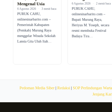
Mengenal Usia
6 Agustus 2026
·
2 menit baca
PURUK CAHU,
6 Agustus 2026
·
3 menit baca
PURUK CAHU,
onlinesinarbarito.com –
onlinesinarbarito.com –
Bupati Murung Raya,
Pemerintah Kabupaten
Heriyus M. Yoseph, secara
(Pemkab) Murung Raya
resmi membuka Festival
menggelar Wisuda Sekolah
Budaya Tira…
Lansia Gita Uluh Itah…
Pedoman Media Siber
|
Redaksi
|
SOP Perlindungan Wart
Jenjang Kar