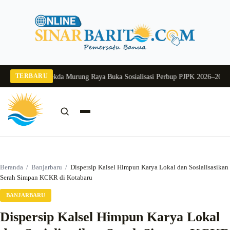
Langsung
ke
konten
TERBARU
ang 2026
Pj Sekda Murung Raya Buka Sosialisasi Perbup PJPK 2026–2030
Duku
Cari:
Cari
Beranda
/
Banjarbaru
/
Dispersip Kalsel Himpun Karya Lokal dan Sosialisasikan
Serah Simpan KCKR di Kotabaru
BANJARBARU
Dispersip Kalsel Himpun Karya Lokal