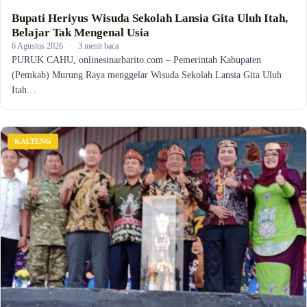
Bupati Heriyus Wisuda Sekolah Lansia Gita Uluh Itah,
Belajar Tak Mengenal Usia
6 Agustus 2026
·
3 menit baca
PURUK CAHU, onlinesinarbarito.com – Pemerintah Kabupaten
(Pemkab) Murung Raya menggelar Wisuda Sekolah Lansia Gita Uluh
Itah…
KALTENG