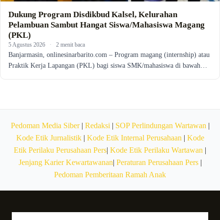
Dukung Program Disdikbud Kalsel, Kelurahan
Pelambuan Sambut Hangat Siswa/Mahasiswa Magang
(PKL)
5 Agustus 2026
·
2 menit baca
Banjarmasin, onlinesinarbarito.com – Program magang (internship) atau
Praktik Kerja Lapangan (PKL) bagi siswa SMK/mahasiswa di bawah…
Pedoman Media Siber
|
Redaksi
|
SOP Perlindungan Wartawan
|
Kode Etik Jurnalistik
|
Kode Etik Internal Perusahaan
|
Kode
Etik Perilaku Perusahaan Pers
|
Kode Etik Perilaku Wartawan
|
Jenjang Karier Kewartawanan
|
Peraturan Perusahaan Pers
|
Pedoman Pemberitaan Ramah Anak