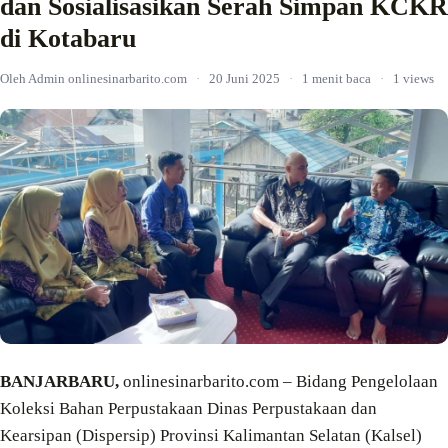
dan Sosialisasikan Serah Simpan KCKR
di Kotabaru
Oleh Admin onlinesinarbarito.com
·
20 Juni 2025
·
1 menit baca
·
1 views
BANJARBARU,
onlinesinarbarito.com – Bidang Pengelolaan
Koleksi Bahan Perpustakaan Dinas Perpustakaan dan
Kearsipan (Dispersip) Provinsi Kalimantan Selatan (Kalsel)