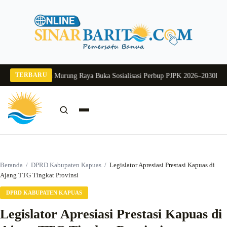
Langsung
ke
konten
TERBARU
2026
Pj Sekda Murung Raya Buka Sosialisasi Perbup PJPK 2026–2030
Dukung P
Cari:
Cari
Beranda
/
DPRD Kabupaten Kapuas
/
Legislator Apresiasi Prestasi Kapuas di
Ajang TTG Tingkat Provinsi
DPRD KABUPATEN KAPUAS
Legislator Apresiasi Prestasi Kapuas di