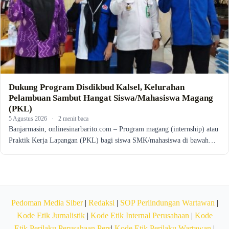
Dukung Program Disdikbud Kalsel, Kelurahan
Pelambuan Sambut Hangat Siswa/Mahasiswa Magang
(PKL)
5 Agustus 2026
·
2 menit baca
Banjarmasin, onlinesinarbarito.com – Program magang (internship) atau
Praktik Kerja Lapangan (PKL) bagi siswa SMK/mahasiswa di bawah…
Pedoman Media Siber
|
Redaksi
|
SOP Perlindungan Wartawan
|
Kode Etik Jurnalistik
|
Kode Etik Internal Perusahaan
|
Kode
Etik Perilaku Perusahaan Pers
|
Kode Etik Perilaku Wartawan
|