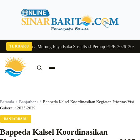
Langsung
ke
konten
TERBARU
g 2026
Pj Sekda Murung Raya Buka Sosialisasi Perbup PJPK 2026–2030
Dukung
Cari:
Cari
Beranda
/
Banjarbaru
/
Bappeda Kalsel Koordinasikan Kegiatan Prioritas Visi
Gubernur 2025-2029
BANJARBARU
Bappeda Kalsel Koordinasikan