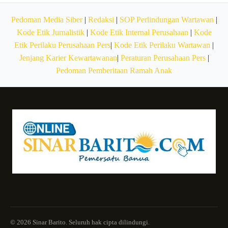
Pedoman Media Siber
|
Redaksi
|
SOP Perlindungan Wartawan
|
Kode Etik Jurnalistik
|
Kode Etik Internal Perusahaan
|
Kode
Etik Perilaku Perusahaan Pers
|
Kode Etik Perilaku Wartawan
|
Jenjang Karier Kewartawanan
|
Peraturan Perusahaan Pers
|
Pedoman Pemberitaan Ramah Anak
© 2026 Sinar Barito. Seluruh hak cipta dilindungi.