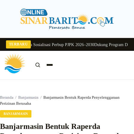
Langsung
ke
konten
TERBARU
g Raya Buka Sosialisasi Perbup PJPK 2026–2030
Dukung Program Disdikbud 
Cari:
Cari
Beranda
/
Banjarmasin
/
Banjarmasin Bentuk Raperda Penyelenggaraan
Perizinan Berusaha
BANJARMASIN
Banjarmasin Bentuk Raperda