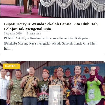
Bupati Heriyus Wisuda Sekolah Lansia Gita Uluh Itah,
Belajar Tak Mengenal Usia
6 Agustus 2026
·
3 menit baca
PURUK CAHU, onlinesinarbarito.com – Pemerintah Kabupaten
(Pemkab) Murung Raya menggelar Wisuda Sekolah Lansia Gita Uluh
Itah…
KALTENG