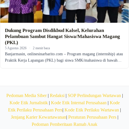
Dukung Program Disdikbud Kalsel, Kelurahan
Pelambuan Sambut Hangat Siswa/Mahasiswa Magang
(PKL)
5 Agustus 2026
·
2 menit baca
Banjarmasin, onlinesinarbarito.com – Program magang (internship) atau
Praktik Kerja Lapangan (PKL) bagi siswa SMK/mahasiswa di bawah…
Pedoman Media Siber
|
Redaksi
|
SOP Perlindungan Wartawan
|
Kode Etik Jurnalistik
|
Kode Etik Internal Perusahaan
|
Kode
Etik Perilaku Perusahaan Pers
|
Kode Etik Perilaku Wartawan
|
Jenjang Karier Kewartawanan
|
Peraturan Perusahaan Pers
|
Pedoman Pemberitaan Ramah Anak