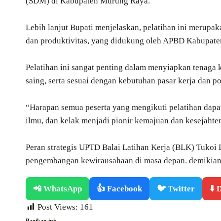
(SDM) di Kabupaten Murung Raya.
Lebih lanjut Bupati menjelaskan, pelatihan ini merup
dan produktivitas, yang didukung oleh APBD Kabupat
Pelatihan ini sangat penting dalam menyiapkan tenaga k
saing, serta sesuai dengan kebutuhan pasar kerja dan p
“Harapan semua peserta yang mengikuti pelatihan dap
ilmu, dan kelak menjadi pionir kemajuan dan kesejahte
Peran strategis UPTD Balai Latihan Kerja (BLK) Tukoi
pengembangan kewirausahaan di masa depan. demikian,
📲 WhatsApp
👍 Facebook
🐦 Twitter
⬇️
Post Views:
161
Bagikan ini: