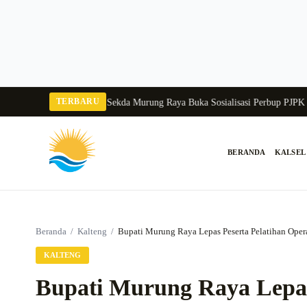
Langsung
ke
konten
TERBARU
Tangka Balang 2026
Pj Sekda Murung Raya Buka Sosialisasi Perbup PJPK 202
BERANDA
KALSEL
Cari:
Beranda
/
Kalteng
/
Bupati Murung Raya Lepas Peserta Pelatihan Opera
KALTENG
Bupati Murung Raya Lepas