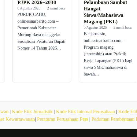
PJPK 2026–2030
Pelambuan Sambut
Hangat
6 Agustus 2026
·
2 menit baca
PURUK CAHU,
Siswa/Mahasiswa
Magang (PKL)
onlinesinarbarito.com –
5 Agustus 2026
·
2 menit baca
Pemerintah Kabupaten
Banjarmasin,
Murung Raya menggelar
onlinesinarbarito.com –
Sosialisasi Peraturan Bupati
Program magang
Nomor 14 Tahun 2026…
(internship) atau Praktik
Kerja Lapangan (PKL) bagi
siswa SMK/mahasiswa di
bawah…
awan
|
Kode Etik Jurnalistik
|
Kode Etik Internal Perusahaan
|
Kode Etik
ier Kewartawanan
|
Peraturan Perusahaan Pers
|
Pedoman Pemberitaan