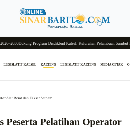
6–2030
Dukung Program Disdikbud Kalsel, Kelurahan Pelambuan Sambut Hang
LEGISLATIF KALSEL
KALTENG
LEGISLATIF KALTENG
MEDIA CETAK
O
tor Alat Berat dan Diksar Satpam
 Peserta Pelatihan Operator