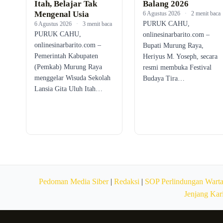
Itah, Belajar Tak
Balang 2026
Mengenal Usia
6 Agustus 2026
·
2 menit baca
PURUK CAHU,
6 Agustus 2026
·
3 menit baca
PURUK CAHU,
onlinesinarbarito.com –
onlinesinarbarito.com –
Bupati Murung Raya,
Pemerintah Kabupaten
Heriyus M. Yoseph, secara
(Pemkab) Murung Raya
resmi membuka Festival
menggelar Wisuda Sekolah
Budaya Tira…
Lansia Gita Uluh Itah…
Pedoman Media Siber
|
Redaksi
|
SOP Perlindungan Wart
Jenjang Kar