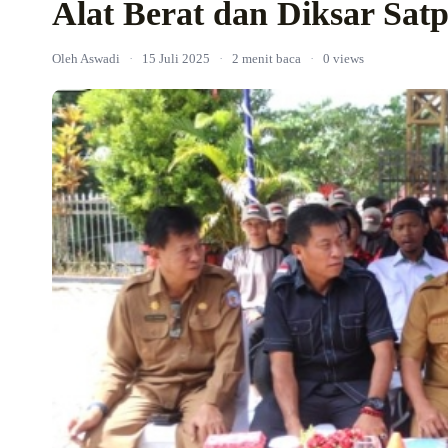
Alat Berat dan Diksar Sat
Oleh Aswadi
·
15 Juli 2025
·
2 menit baca
·
0 views