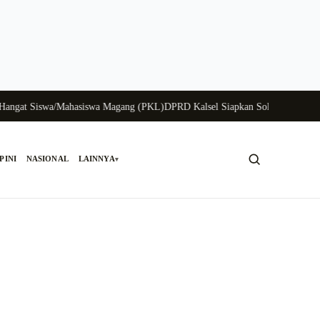
at Siswa/Mahasiswa Magang (PKL)
DPRD Kalsel Siapkan Solusi Krisis Perung
PINI
NASIONAL
LAINNYA
▾
Cari