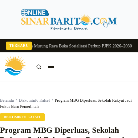
Langsung
ke
konten
TERBARU
2026
Pj Sekda Murung Raya Buka Sosialisasi Perbup PJPK 2026–2030
Dukung P
Cari:
Cari
Beranda
/
Diskominfo Kalsel
/
Program MBG Diperluas, Sekolah Rakyat Jadi
Fokus Baru Pemerintah
DISKOMINFO KALSEL
Program MBG Diperluas, Sekolah