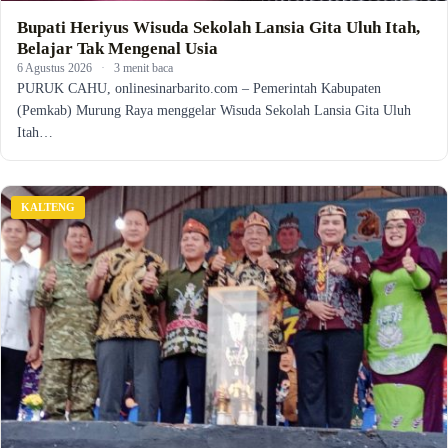
Bupati Heriyus Wisuda Sekolah Lansia Gita Uluh Itah,
Belajar Tak Mengenal Usia
6 Agustus 2026
·
3 menit baca
PURUK CAHU, onlinesinarbarito.com – Pemerintah Kabupaten
(Pemkab) Murung Raya menggelar Wisuda Sekolah Lansia Gita Uluh
Itah…
KALTENG