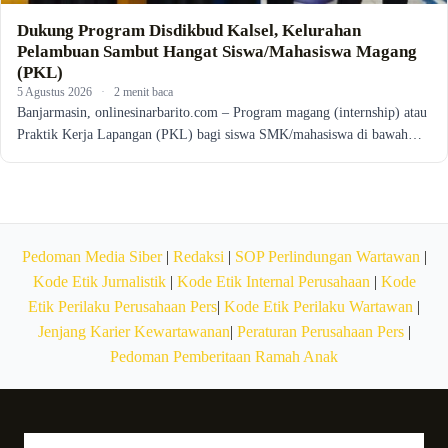
Dukung Program Disdikbud Kalsel, Kelurahan
Pelambuan Sambut Hangat Siswa/Mahasiswa Magang
(PKL)
5 Agustus 2026
·
2 menit baca
Banjarmasin, onlinesinarbarito.com – Program magang (internship) atau
Praktik Kerja Lapangan (PKL) bagi siswa SMK/mahasiswa di bawah…
Pedoman Media Siber
|
Redaksi
|
SOP Perlindungan Wartawan
|
Kode Etik Jurnalistik
|
Kode Etik Internal Perusahaan
|
Kode
Etik Perilaku Perusahaan Pers
|
Kode Etik Perilaku Wartawan
|
Jenjang Karier Kewartawanan
|
Peraturan Perusahaan Pers
|
Pedoman Pemberitaan Ramah Anak