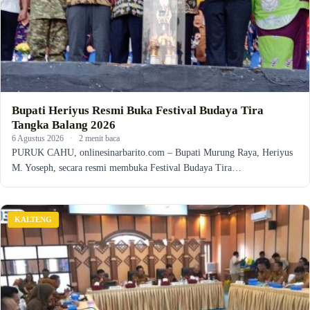
Bupati Heriyus Resmi Buka Festival Budaya Tira
Tangka Balang 2026
6 Agustus 2026
·
2 menit baca
PURUK CAHU, onlinesinarbarito.com – Bupati Murung Raya, Heriyus
M. Yoseph, secara resmi membuka Festival Budaya Tira…
KALTENG