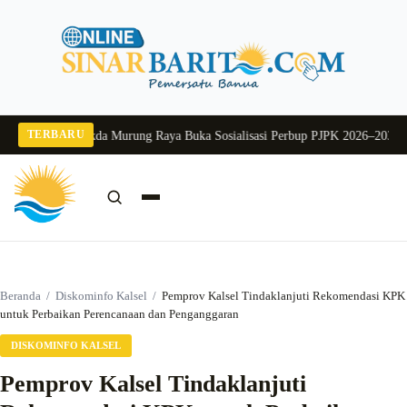
Langsung
ke
konten
TERBARU
 2026
Pj Sekda Murung Raya Buka Sosialisasi Perbup PJPK 2026–2030
Dukung 
Cari:
Cari
Beranda
/
Diskominfo Kalsel
/
Pemprov Kalsel Tindaklanjuti Rekomendasi KPK
untuk Perbaikan Perencanaan dan Penganggaran
DISKOMINFO KALSEL
Pemprov Kalsel Tindaklanjuti