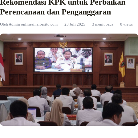
Rekomendasi KPK untuk Perbaikan
Perencanaan dan Penganggaran
Oleh Admin onlinesinarbarito.com
·
23 Juli 2025
·
3 menit baca
·
0 views