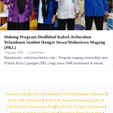
Dukung Program Disdikbud Kalsel, Kelurahan
Pelambuan Sambut Hangat Siswa/Mahasiswa Magang
(PKL)
5 Agustus 2026
·
2 menit baca
Banjarmasin, onlinesinarbarito.com – Program magang (internship) atau
Praktik Kerja Lapangan (PKL) bagi siswa SMK/mahasiswa di bawah…
Pedoman Media Siber
|
Redaksi
|
SOP Perlindungan Wartawan
|
Kode Etik Jurnalistik
|
Kode Etik Internal Perusahaan
|
Kode
Etik Perilaku Perusahaan Pers
|
Kode Etik Perilaku Wartawan
|
Jenjang Karier Kewartawanan
|
Peraturan Perusahaan Pers
|