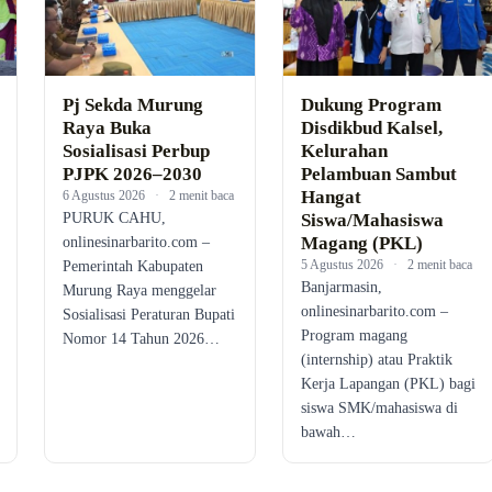
Pj Sekda Murung
Dukung Program
Raya Buka
Disdikbud Kalsel,
Sosialisasi Perbup
Kelurahan
PJPK 2026–2030
Pelambuan Sambut
Hangat
6 Agustus 2026
·
2 menit baca
PURUK CAHU,
Siswa/Mahasiswa
Magang (PKL)
onlinesinarbarito.com –
5 Agustus 2026
·
2 menit baca
Pemerintah Kabupaten
Banjarmasin,
Murung Raya menggelar
onlinesinarbarito.com –
Sosialisasi Peraturan Bupati
Program magang
Nomor 14 Tahun 2026…
(internship) atau Praktik
Kerja Lapangan (PKL) bagi
siswa SMK/mahasiswa di
bawah…