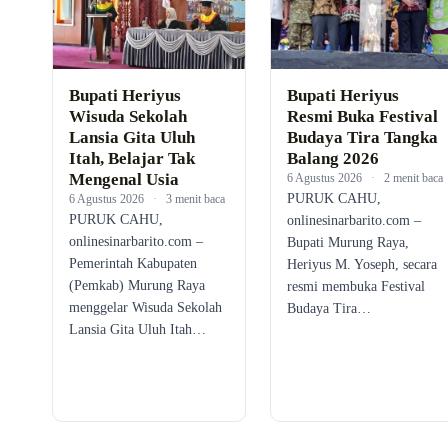
Bupati Heriyus
Bupati Heriyus
Wisuda Sekolah
Resmi Buka Festival
Lansia Gita Uluh
Budaya Tira Tangka
Itah, Belajar Tak
Balang 2026
Mengenal Usia
6 Agustus 2026
·
2 menit baca
PURUK CAHU,
6 Agustus 2026
·
3 menit baca
PURUK CAHU,
onlinesinarbarito.com –
onlinesinarbarito.com –
Bupati Murung Raya,
Pemerintah Kabupaten
Heriyus M. Yoseph, secara
(Pemkab) Murung Raya
resmi membuka Festival
menggelar Wisuda Sekolah
Budaya Tira…
Lansia Gita Uluh Itah…