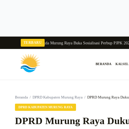
Langsung
ke
konten
TERBARU
ka Balang 2026
Pj Sekda Murung Raya Buka Sosialisasi Perbup PJPK 2026–20
BERANDA
KALSEL
Cari:
Beranda
/
DPRD Kabupaten Murung Raya
/
DPRD Murung Raya Dukung
DPRD KABUPATEN MURUNG RAYA
DPRD Murung Raya Duku