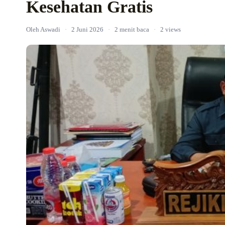
Kesehatan Gratis
Oleh Aswadi
·
2 Juni 2026
·
2 menit baca
·
2 views