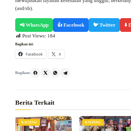
mewujudkan layanan kesehatan yang unggul, berkelanj
(asd/sb).
📲 WhatsApp
👍 Facebook
🐦 Twitter
⬇️
Post Views:
184
Bagikan ini:
Facebook
X
Bagikan:
Berita Terkait
KALTENG
KALTENG