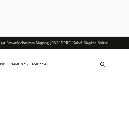
Siswa/Mahasiswa Magang (PKL)
DPRD Kalsel Siapkan Solusi Krisis Perunggasa
PINI
NASIONAL
LAINNYA
▾
Cari