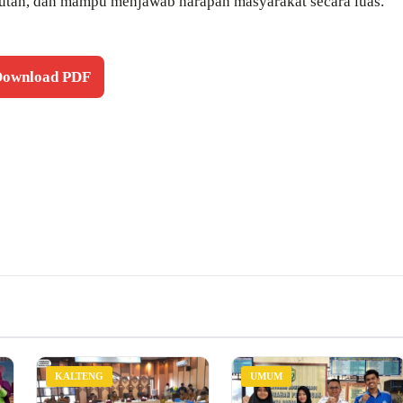
utan, dan mampu menjawab harapan masyarakat secara luas.
 Download PDF
KALTENG
UMUM