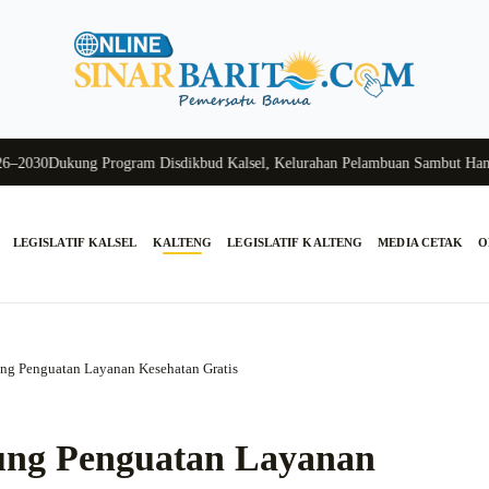
30
Dukung Program Disdikbud Kalsel, Kelurahan Pelambuan Sambut Hangat 
LEGISLATIF KALSEL
KALTENG
LEGISLATIF KALTENG
MEDIA CETAK
O
 Penguatan Layanan Kesehatan Gratis
ng Penguatan Layanan