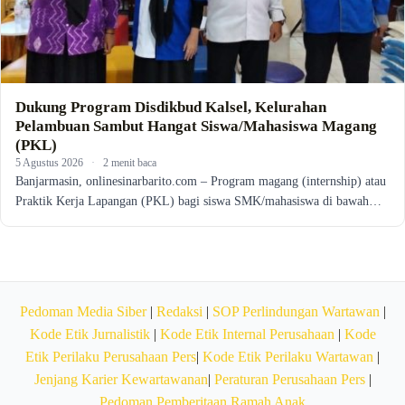
Dukung Program Disdikbud Kalsel, Kelurahan
Pelambuan Sambut Hangat Siswa/Mahasiswa Magang
(PKL)
5 Agustus 2026
·
2 menit baca
Banjarmasin, onlinesinarbarito.com – Program magang (internship) atau
Praktik Kerja Lapangan (PKL) bagi siswa SMK/mahasiswa di bawah…
Pedoman Media Siber
|
Redaksi
|
SOP Perlindungan Wartawan
|
Kode Etik Jurnalistik
|
Kode Etik Internal Perusahaan
|
Kode
Etik Perilaku Perusahaan Pers
|
Kode Etik Perilaku Wartawan
|
Jenjang Karier Kewartawanan
|
Peraturan Perusahaan Pers
|
Pedoman Pemberitaan Ramah Anak