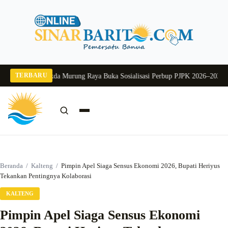
Langsung
ke
konten
TERBARU
g 2026
Pj Sekda Murung Raya Buka Sosialisasi Perbup PJPK 2026–2030
Dukung
Cari:
Cari
Beranda
/
Kalteng
/
Pimpin Apel Siaga Sensus Ekonomi 2026, Bupati Heriyus
Tekankan Pentingnya Kolaborasi
KALTENG
Pimpin Apel Siaga Sensus Ekonomi