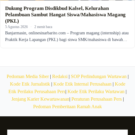
Dukung Program Disdikbud Kalsel, Kelurahan
Pelambuan Sambut Hangat Siswa/Mahasiswa Magang
(PKL)
5 Agustus 2026
·
2 menit baca
Banjarmasin, onlinesinarbarito.com – Program magang (internship) atau
Praktik Kerja Lapangan (PKL) bagi siswa SMK/mahasiswa di bawah…
Pedoman Media Siber
|
Redaksi
|
SOP Perlindungan Wartawan
|
Kode Etik Jurnalistik
|
Kode Etik Internal Perusahaan
|
Kode
Etik Perilaku Perusahaan Pers
|
Kode Etik Perilaku Wartawan
|
Jenjang Karier Kewartawanan
|
Peraturan Perusahaan Pers
|
Pedoman Pemberitaan Ramah Anak