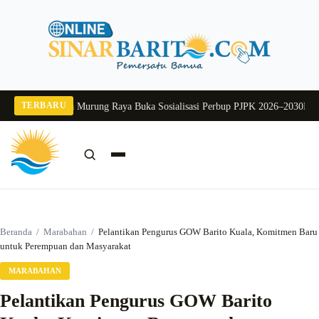
Langsung
ke
konten
TERBARU
2026
Pj Sekda Murung Raya Buka Sosialisasi Perbup PJPK 2026–2030
Dukung P
Cari:
Cari
Beranda
/
Marabahan
/
Pelantikan Pengurus GOW Barito Kuala, Komitmen Baru
untuk Perempuan dan Masyarakat
MARABAHAN
Pelantikan Pengurus GOW Barito