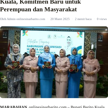
Kuala, Komitmen Baru untuk
Perempuan dan Masyarakat
Oleh Admin onlinesinarbarito.com
·
20 Maret 2025
·
2 menit baca
·
0 views
MARABAHAN
, onlinesinarbarito.com – Bupati Barito Kuala,