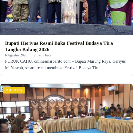
Bupati Heriyus Resmi Buka Festival Budaya Tira
Tangka Balang 2026
6 Agustus 2026
·
2 menit baca
PURUK CAHU, onlinesinarbarito.com – Bupati Murung Raya, Heriyus
M. Yoseph, secara resmi membuka Festival Budaya Tira…
KALTENG