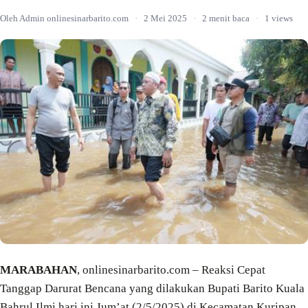
Oleh Admin onlinesinarbarito.com
·
2 Mei 2025
·
2 menit baca
·
1 views
MARABAHAN
, onlinesinarbarito.com – Reaksi Cepat
Tanggap Darurat Bencana yang dilakukan Bupati Barito Kuala
Bahrul Ilmi hari ini Jum’at (2/5/2025) di Kecamatan Kuripan.