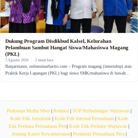
Dukung Program Disdikbud Kalsel, Kelurahan
Pelambuan Sambut Hangat Siswa/Mahasiswa Magang
(PKL)
5 Agustus 2026
·
2 menit baca
Banjarmasin, onlinesinarbarito.com – Program magang (internship) atau
Praktik Kerja Lapangan (PKL) bagi siswa SMK/mahasiswa di bawah…
Pedoman Media Siber
|
Redaksi
|
SOP Perlindungan Wartawan
|
Kode Etik Jurnalistik
|
Kode Etik Internal Perusahaan
|
Kode
Etik Perilaku Perusahaan Pers
|
Kode Etik Perilaku Wartawan
|
Jenjang Karier Kewartawanan
|
Peraturan Perusahaan Pers
|