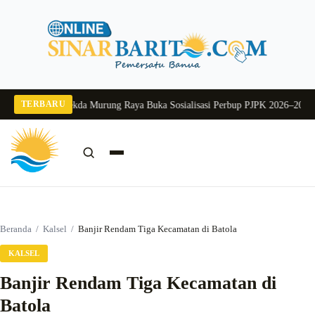
Langsung
ke
konten
TERBARU
ng 2026
Pj Sekda Murung Raya Buka Sosialisasi Perbup PJPK 2026–2030
Dukun
Cari:
Cari
Beranda
/
Kalsel
/
Banjir Rendam Tiga Kecamatan di Batola
KALSEL
Banjir Rendam Tiga Kecamatan di
Batola