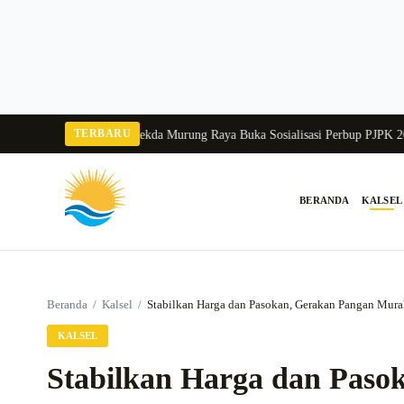
Langsung
ke
konten
TERBARU
ngka Balang 2026
Pj Sekda Murung Raya Buka Sosialisasi Perbup PJPK 2026–2
BERANDA
KALSEL
Cari:
Beranda
/
Kalsel
/
Stabilkan Harga dan Pasokan, Gerakan Pangan Murah
KALSEL
Stabilkan Harga dan Pas