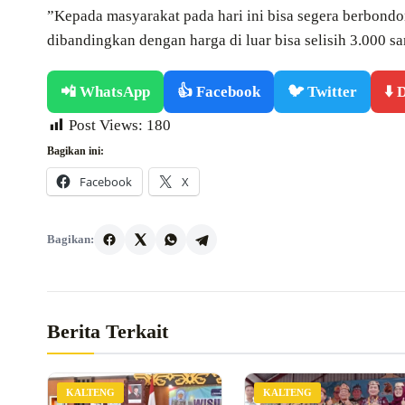
‎”Kepada masyarakat pada hari ini bisa segera berbon
dibandingkan dengan harga di luar bisa selisih 3.000 s
📲 WhatsApp
👍 Facebook
🐦 Twitter
⬇️
Post Views:
180
Bagikan ini:
Facebook
X
Bagikan:
Berita Terkait
KALTENG
KALTENG