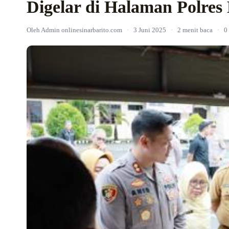
Digelar di Halaman Polres 
Oleh Admin onlinesinarbarito.com
·
3 Juni 2025
·
2 menit baca
·
0