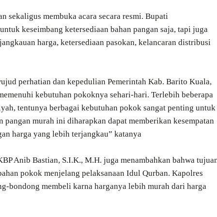
an sekaligus membuka acara secara resmi. Bupati
ntuk keseimbang ketersediaan bahan pangan saja, tapi juga
angkauan harga, ketersediaan pasokan, kelancaran distribusi
ujud perhatian dan kepedulian Pemerintah Kab. Barito Kuala,
emenuhi kebutuhan pokoknya sehari-hari. Terlebih beberapa
riyah, tentunya berbagai kebutuhan pokok sangat penting untuk
kan pangan murah ini diharapkan dapat memberikan kesempatan
n harga yang lebih terjangkau” katanya
KBP Anib Bastian, S.I.K., M.H. juga menambahkan bahwa tujua
a bahan pokok menjelang pelaksanaan Idul Qurban. Kapolres
ng-bondong membeli karna harganya lebih murah dari harga