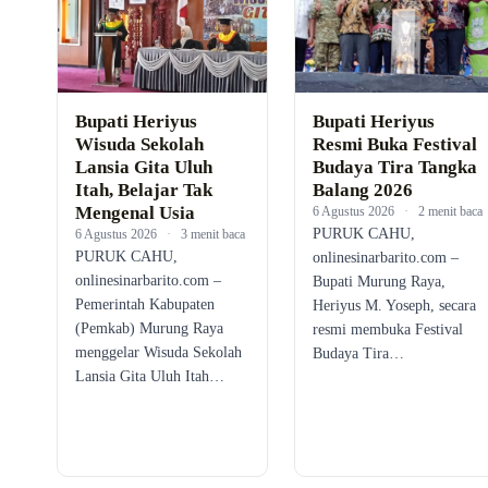
Bupati Heriyus
Bupati Heriyus
Wisuda Sekolah
Resmi Buka Festival
Lansia Gita Uluh
Budaya Tira Tangka
Itah, Belajar Tak
Balang 2026
Mengenal Usia
6 Agustus 2026
·
2 menit baca
PURUK CAHU,
6 Agustus 2026
·
3 menit baca
PURUK CAHU,
onlinesinarbarito.com –
onlinesinarbarito.com –
Bupati Murung Raya,
Pemerintah Kabupaten
Heriyus M. Yoseph, secara
(Pemkab) Murung Raya
resmi membuka Festival
menggelar Wisuda Sekolah
Budaya Tira…
Lansia Gita Uluh Itah…