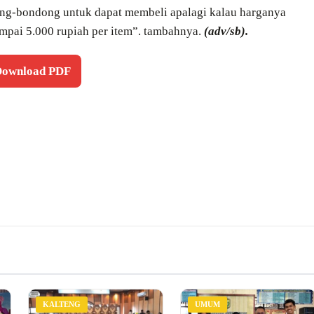
dong-bondong untuk dapat membeli apalagi kalau harganya
ampai 5.000 rupiah per item”. tambahnya.
(adv/sb).
 Download PDF
KALTENG
UMUM