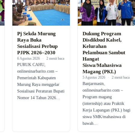
Pj Sekda Murung
Dukung Program
Raya Buka
Disdikbud Kalsel,
Sosialisasi Perbup
Kelurahan
PJPK 2026–2030
Pelambuan Sambut
Hangat
6 Agustus 2026
·
2 menit baca
PURUK CAHU,
Siswa/Mahasiswa
Magang (PKL)
onlinesinarbarito.com –
5 Agustus 2026
·
2 menit baca
Pemerintah Kabupaten
Banjarmasin,
Murung Raya menggelar
onlinesinarbarito.com –
Sosialisasi Peraturan Bupati
Program magang
Nomor 14 Tahun 2026…
(internship) atau Praktik
Kerja Lapangan (PKL) bagi
siswa SMK/mahasiswa di
bawah…