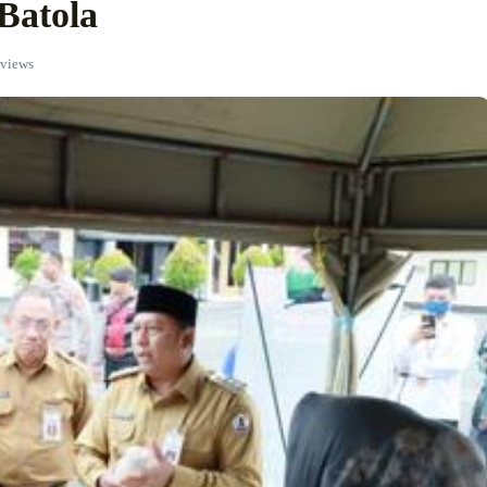
Batola
 views