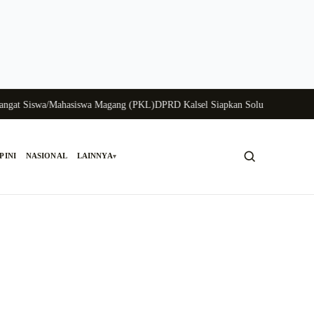
 Siswa/Mahasiswa Magang (PKL)
DPRD Kalsel Siapkan Solusi Krisis Perunggas
PINI
NASIONAL
LAINNYA
▾
Cari